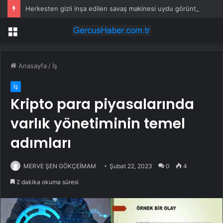
Herkesten gizli inşa edilen savaş makinesi uydu görüntülerine yakalandı
Menü
Anasayfa
/
İş
İş
Kripto para piyasalarında
varlık yönetiminin temel
adımları
MERVE ŞEN GÖKÇEİMAM
Şubat 22, 2023
0
4
2 dakika okuma süresi