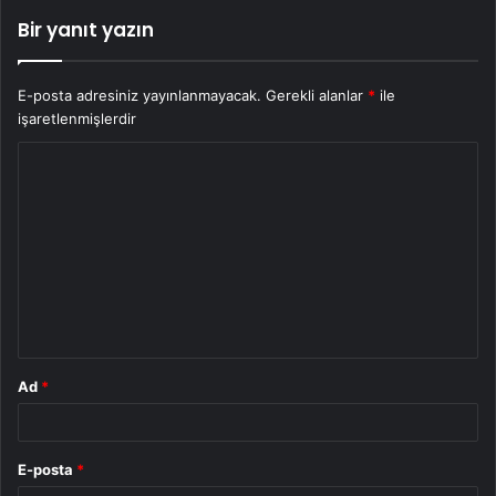
Bir yanıt yazın
E-posta adresiniz yayınlanmayacak.
Gerekli alanlar
*
ile
işaretlenmişlerdir
Y
o
r
u
m
*
Ad
*
E-posta
*