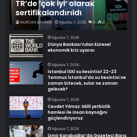
TR’de ‘çok iyi’ olarak
sertifikalandırıldı
NURCAN BAYRAM
Ağustos 7, 2026
0
0
Ağustos 7, 2026
Dünya Bankası’ndan küresel
ekonomik kriz uyarısı
Ağustos 7, 2026
İstanbul İSKİ su kesintisi! 22-23
Temmuz İstanbul’da su kesintisi ne
zaman bitecek, sular ne zaman
gelecek?
Ağustos 7, 2026
Cevdet Yılmaz: Milli yetkinlik
hamlesi ile insan kaynağını
güçlendiriyoruz
Ağustos 7, 2026
İzmir Karabağlar’da Gazeteci Barış