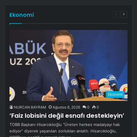
Ekonomi
Önceki
Sonrak
sayfa
sayfa
Ekonomi
NURCAN BAYRAM
Ağustos 6, 2026
0
0
‘Faiz lobisini değil esnafı destekleyin’
TOBB Başkanı Hisarcıklıoğlu “Üreten herkes madalyayı hak
ediyor” diyerek yaşanılan zorlukları anlattı. Hisarcıklıoğlu,