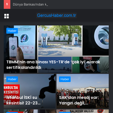
Dünya Bankası’ndan küresel ekonomik kriz uyarısı
Menü
Haber
TBMM’nin ana binası YES-TR’de ‘çok iyi’ olarak
sertifikalandırıldı
Haber
Haber
İstanbul İSKİ su
SAK’dan mesaj var;
kesintisi! 22-23
Yangın değil,
Temmuz İstanbul’da
farkındalık yayalım