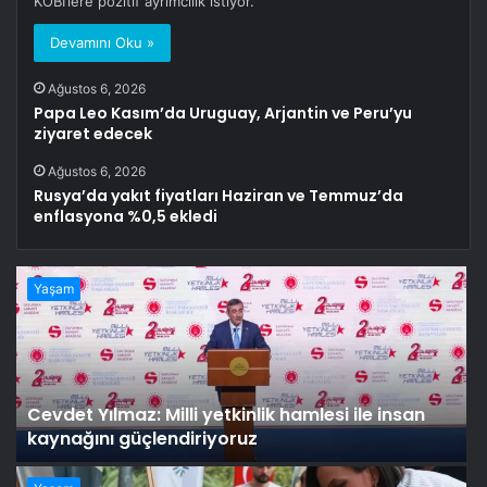
KOBİ’lere pozitif ayrımcılık istiyor.
Devamını Oku »
Ağustos 6, 2026
Papa Leo Kasım’da Uruguay, Arjantin ve Peru’yu
ziyaret edecek
Ağustos 6, 2026
Rusya’da yakıt fiyatları Haziran ve Temmuz’da
enflasyona %0,5 ekledi
Yaşam
Cevdet Yılmaz: Milli yetkinlik hamlesi ile insan
kaynağını güçlendiriyoruz