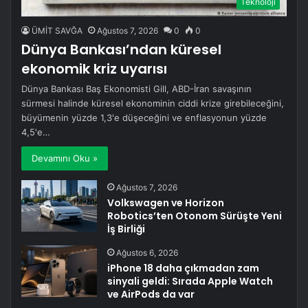
Teknoloji
ÜMİT SAVĞA
Ağustos 7, 2026
0
0
Dünya Bankası’ndan küresel
ekonomik kriz uyarısı
Dünya Bankası Baş Ekonomisti Gill, ABD-İran savaşının
sürmesi halinde küresel ekonominin ciddi krize girebileceğini,
büyümenin yüzde 1,3'e düşeceğini ve enflasyonun yüzde
4,5'e…
Devamını Oku »
Ağustos 7, 2026
Volkswagen ve Horizon
Robotics’ten Otonom Sürüşte Yeni
İş Birliği
Ağustos 6, 2026
iPhone 18 daha çıkmadan zam
sinyali geldi: Sırada Apple Watch
ve AirPods da var