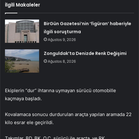
İlgili Makaleler
BirGün Gazetesi’nin ‘figüran’ haberiyle
ilgili soruşturma
Ağustos 9, 2026
Zonguldak’ta Denizde Renk Değişimi
Ağustos 8, 2026
Ekiplerin “dur” ihtarına uymayan sürücü otomobille
kaçmaya başladı.
Kovalamaca sonucu durdurulan araçta yapılan aramada 22
kilo esrar ele geçirildi.
Takımlar, BD, BK, O.Ç. sürücü ile araçta. ve RK