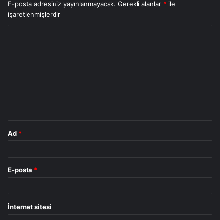
E-posta adresiniz yayınlanmayacak.
Gerekli alanlar
*
ile
işaretlenmişlerdir
Y
o
r
u
m
*
Ad
*
E-posta
*
İnternet sitesi