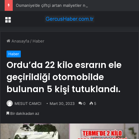
Osmaniye’de çiftçi artan maliyetler nedeniyle tarlasını boş bıraktı
Menü
Anasayfa
/
Haber
Haber
Ordu’da 22 kilo esrarın ele
geçirildiği otomobilde
bulunan 5 kişi tutuklandı.
MESUT CAMCI
Mart 30, 2023
0
5
Bir dakikadan az