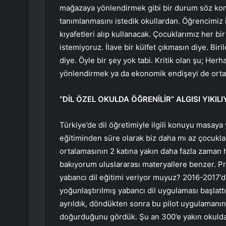
mağazaya yönlendirmek gibi bir durum söz konu
tanımlanmasını istedik okullardan. Öğrencimiz is
kıyafetleri alıp kullanacak. Çocuklarımız her bi
istemiyoruz. İlave bir külfet çıkmasın diye. Biri
diye. Öyle bir şey yok tabi. Kritik olan şu; Herh
yönlendirmek ya da ekonomik endişeyi de ortada
“DİL ÖZEL OKULDA ÖĞRENİLİR” ALGISI YIKIL
Türkiye’de dil öğretimiyle ilgili konuyu masaya 
eğitiminden süre olarak biz daha mı az çocukla
ortalamasının 2 katına yakın daha fazla zaman
bakıyorum uluslararası materyallere benzer. 
yabancı dil eğitimi veriyor muyuz? 2016-2017’de 
yoğunlaştırılmış yabancı dil uygulaması başlattı
ayrıldık, döndükten sonra bu pilot uygulamanın 
doğurduğunu gördük. Şu an 300’e yakın okulda y