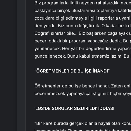
Biz programlarla ilgili neyden rahatsızdık, ned
başlayınca birçok uluslararası toplantıya katıldım
çocuklara bilgi edinmeyle ilgili raporlarla uya
deniyordu. Biz bunu değiştirdik. O kadar hızlı 
Coğrafi sınırlar bile… Biz başlarken çağa ayak 
beceri odaklı bir program yapacağız dedik. Bu p
yenilenecek. Her yaz bir değerlendirme yapaca
güncellenecek. Bunu kabul etmemiz lazım. Bu b
“ÖĞRETMENLER DE BU İŞE İNANDI”
Öğretmenler de bu işe bence inandı. Zaten onlar
beceremezsek yapmaya çalıştığımız hiçbir şeyi
‘LGS’DE SORULAR SIZDIRILDI’ İDDİASI
“Bir kere burada gerçek olanla hayali olan konul
kapsamında biz Ekim ayı sonunda bir deneme sına