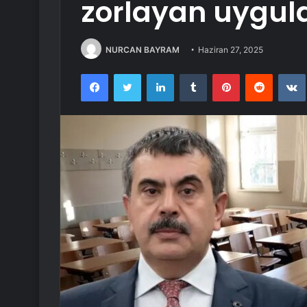
zorlayan uygul
NURCAN BAYRAM
Haziran 27, 2025
Facebook
Twitter
LinkedIn
Tumblr
Pinterest
Reddit