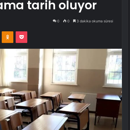
ama tarih oluyor
0
0
3 dakika okuma süresi
VKontakte
Odnoklassniki
Pocket