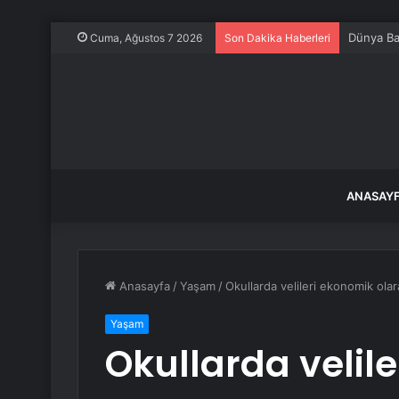
Dünya Ba
Cuma, Ağustos 7 2026
Son Dakika Haberleri
ANASAY
Anasayfa
/
Yaşam
/
Okullarda velileri ekonomik ola
Yaşam
Okullarda velil