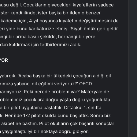
su değil. Çocukların giyecekleri kıyafetlerin sadece
ter kendi ilinde, ister başka bir ilden o benzer
r kademe için, 4 yıl boyunca kıyafetin değiştirilmesini de
leri yine bunu karikatürize etmiş. ‘Siyah önlük geri geldi’
angi bir arma basılı şekilde, herhangi bir yere
n kaldırmak için tedbirlerimizi aldık.
IYOR
yatırdık. ‘Acaba başka bir ülkedeki çocuğun aldığı dil
rımıza yabancı dil eğitimi veriyoruz?’ OECD
 harcıyoruz. Peki nerede problem var? Materyale de
Problemimiz çocuklara doğru yaşta doğru yoğunlukta
bir pilot uygulama başlattık. Ortaokul 1. sınıfta
k. Her ilde 1-2 pilot okulda bunu başlattık. Sonra biz
akıbetine baktım. Pilot okulların çok başarılı sonuçlar
aygınlaştı. İyi bir noktaya doğru gidiyor.