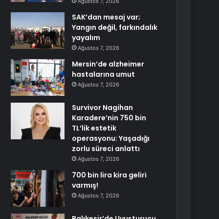
Ağustos 7, 2026
SAK’dan mesaj var;
Yangın değil, farkındalık
yayalım
Ağustos 7, 2026
Mersin’de alzheimer
hastalarına umut
Ağustos 7, 2026
Survivor Nagihan
Karadere’nin 750 bin
TL’lik estetik
operasyonu: Yaşadığı
zorlu süreci anlattı
Ağustos 7, 2026
700 bin lira kira geliri
varmış!
Ağustos 7, 2026
Balıkesir’de Uyuşturucu