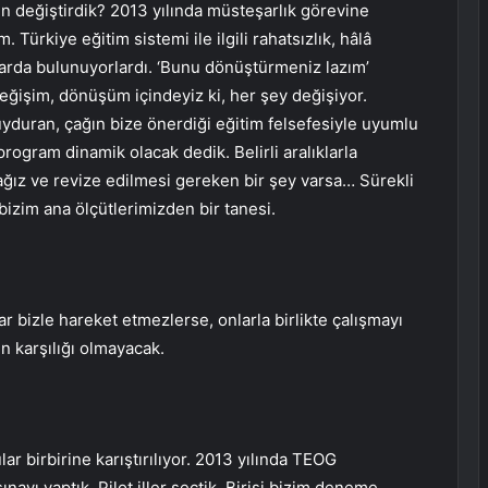
en değiştirdik? 2013 yılında müsteşarlık görevine
. Türkiye eğitim sistemi ile ilgili rahatsızlık, hâlâ
rılarda bulunuyorlardı. ‘Bunu dönüştürmeniz lazım’
değişim, dönüşüm içindeyiz ki, her şey değişiyor.
uyduran, çağın bize önerdiği eğitim felsefesiyle uyumlu
rogram dinamik olacak dedik. Belirli aralıklarla
ğız ve revize edilmesi gereken bir şey varsa… Sürekli
izim ana ölçütlerimizden bir tanesi.
 bizle hareket etmezlerse, onlarla birlikte çalışmayı
n karşılığı olmayacak.
ar birbirine karıştırılıyor. 2013 yılında TEOG
vı yaptık. Pilot iller seçtik. Birisi bizim deneme