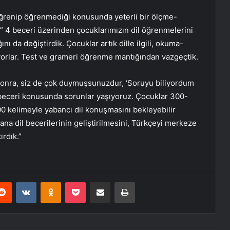
öğrenip öğrenmediği konusunda yeterli bir ölçme-
 4 beceri üzerinden çocuklarımızın dil öğrenmelerini
nı da değiştirdik. Çocuklar artık dille ilgili, okuma-
rlar. Test ve grameri öğrenme mantığından vazgeçtik.
sonra, siz de çok duymuşsunuzdur, ‘Soruyu biliyordum
beceri konusunda sorunlar yaşıyoruz. Çocuklar 300-
0 kelimeyle yabancı dil konuşmasını bekleyebilir
ana dil becerilerinin geliştirilmesini, Türkçeyi merkeze
ırdık.”
erest
Reddit
VKontakte
Odnoklassniki
Pocket
E-Posta ile paylaş
Yazdır