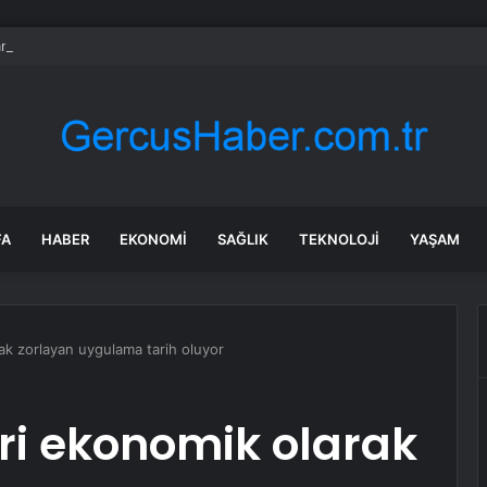
nkası’ndan küresel ekonomik kriz uyarısı
FA
HABER
EKONOMI
SAĞLIK
TEKNOLOJI
YAŞAM
rak zorlayan uygulama tarih oluyor
eri ekonomik olarak