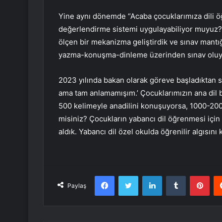
Yine aynı dönemde “Acaba çocuklarımıza dili 
değerlendirme sistemi uygulayabiliyor muyuz?”
ölçen bir mekanizma geliştirdik ve sınav mantığı
yazma-konuşma-dinleme üzerinden sınav oluyo
2023 yılında bakan olarak göreve başladıktan 
ama tam anlamamışım.’ Çocuklarımızın ana dil 
500 kelimeyle anadilini konuşuyorsa, 1000-200
misiniz? Çocukların yabancı dil öğrenmesi için 
aldık. Yabancı dil özel okulda öğrenilir algısını k
Facebook
Twitter
LinkedIn
Tumblr
Pint
Paylaş