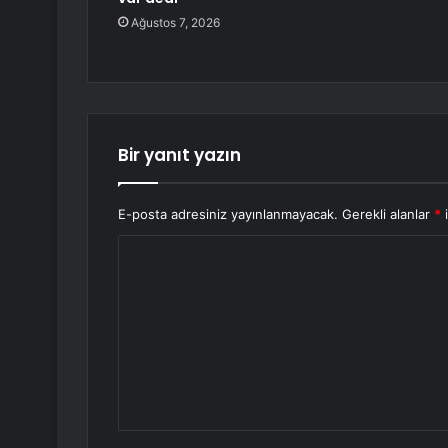
Ağustos 7, 2026
Bir yanıt yazın
E-posta adresiniz yayınlanmayacak.
Gerekli alanlar
*
i
Y
o
r
u
m
*