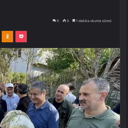
0
0
1 dakika okuma süresi
VKontakte
Odnoklassniki
Pocket