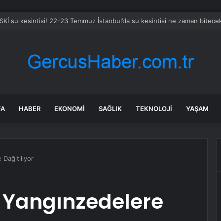
lmaz: Milli yetkinlik hamlesi ile insan kaynağını güçlendiriyoruz
FA
HABER
EKONOMI
SAĞLIK
TEKNOLOJI
YAŞAM
Dağıtılıyor
r Yangınzedelere