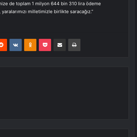
imize de toplam 1 milyon 644 bin 310 lira ödeme
yaralarımızı milletimizle birlikte saracağız.”
erest
Reddit
VKontakte
Odnoklassniki
Pocket
E-Posta ile paylaş
Yazdır