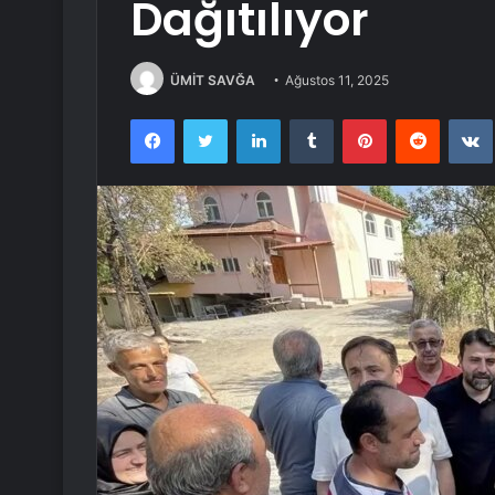
Dağıtılıyor
ÜMİT SAVĞA
Ağustos 11, 2025
Facebook
Twitter
LinkedIn
Tumblr
Pinterest
Reddit