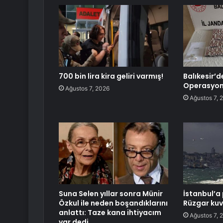
700 bin lira kira geliri varmış!
Balıkesir’
Operasyon
Ağustos 7, 2026
Ağustos 7, 
Suna Selen yıllar sonra Münir
İstanbul’a 
Özkul ile neden boşandıklarını
Rüzgar kuv
anlattı: Taze kana ihtiyacım
Ağustos 7, 
var dedi