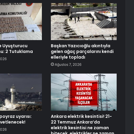
de Uyuşturucu
Başkan Yazıcıoğlu akıntıyla
u: 2 Tutuklama
gelen ağaç parçalarını kendi
elleriyle topladı
2026
Ağustos 7, 2026
poyraz uyarısı:
Ankara elektrik kesintisi! 21-
vetlenecek!
22 Temmuz Ankara’da
elektrik kesintisi ne zaman
2026
bitecek, elektrikler ne zaman