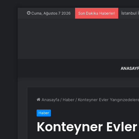
Cevdet Yı
Cuma, Ağustos 7 2026
Son Dakika Haberleri
ANASAY
Anasayfa
/
Haber
/
Konteyner Evler Yangınzedelere 
Haber
Konteyner Evle