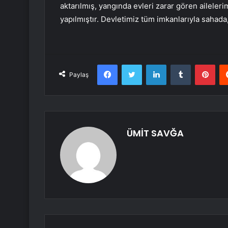
aktarılmış, yangında evleri zarar gören aileler
yapılmıştır. Devletimiz tüm imkanlarıyla sahada, 
Facebook
Twitter
LinkedIn
Tumblr
Pint
Paylaş
ÜMİT SAVĞA