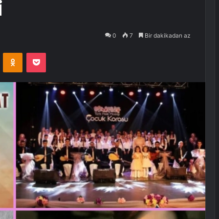
i
0
7
Bir dakikadan az
VKontakte
Odnoklassniki
Pocket