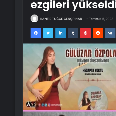
ezgileri yükseld
HANİFE TUĞÇE GENÇPINAR
Temmuz 5, 2023
Facebook
Twitter
LinkedIn
Tumblr
Pinterest
Reddit