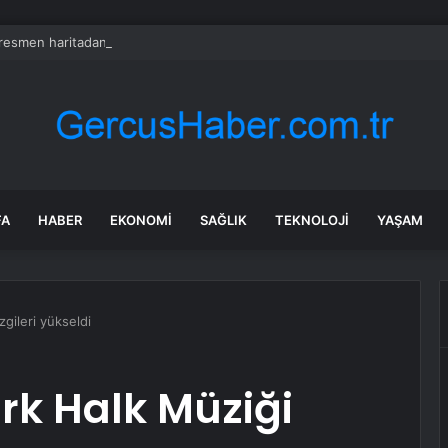
 resmen haritadan silindi: Halk tahliye edildi
FA
HABER
EKONOMI
SAĞLIK
TEKNOLOJI
YAŞAM
gileri yükseldi
rk Halk Müziği