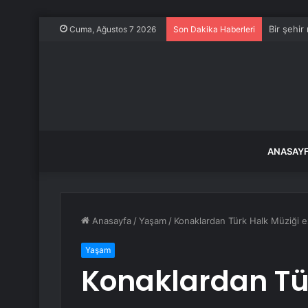
Bir şehir
Cuma, Ağustos 7 2026
Son Dakika Haberleri
ANASAY
Anasayfa
/
Yaşam
/
Konaklardan Türk Halk Müziği ez
Yaşam
Konaklardan Tü