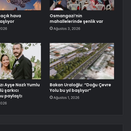
açık hava
Osmangazi’nin
aşlıyor
mahallelerinde şenlik var
2026
Ağustos 3, 2026
kızı Ayşe Nazlı Yumlu
Bakan Uraloğlu: “Doğu Çevre
lü şarkıcı
Yolu bu yıl başlıyor”
u paylaştı
Ağustos 1, 2026
2026