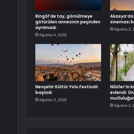
Bingöl’de tay, gömülmeye
Akasya’da 
götürülen annesinin peşinden
sineması b
ayrılmadı
Ağustos 3, 
Ağustos 4, 2026
Nevşehir Kültür Yolu Festivali
Nilüfer’in 
başladı
evlendi: Ün
mutluluğun
Ağustos 3, 2026
Ağustos 2, 