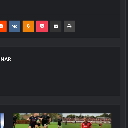
erest
Reddit
VKontakte
Odnoklassniki
Pocket
E-Posta ile paylaş
Yazdır
INAR