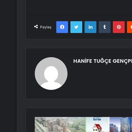
Facebook
Twitter
LinkedIn
Tumblr
Pint
Paylaş
HANİFE TUĞÇE GENÇP