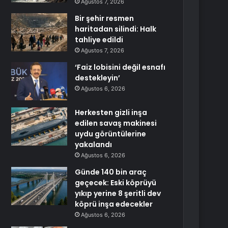
Ağustos 7, 2026
Bir şehir resmen
haritadan silindi: Halk
tahliye edildi
Ağustos 7, 2026
‘Faiz lobisini değil esnafı
destekleyin’
Ağustos 6, 2026
Herkesten gizli inşa
edilen savaş makinesi
uydu görüntülerine
yakalandı
Ağustos 6, 2026
Günde 140 bin araç
geçecek: Eski köprüyü
yıkıp yerine 8 şeritli dev
köprü inşa edecekler
Ağustos 6, 2026