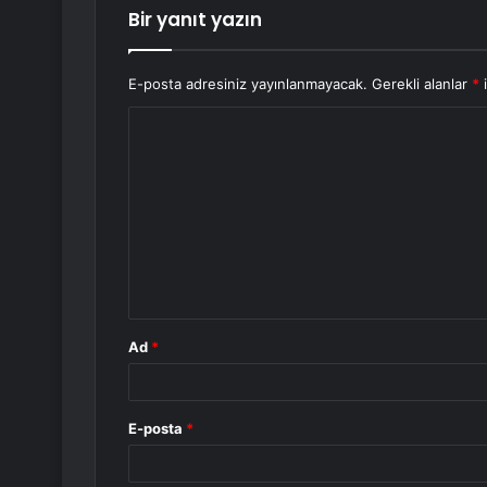
Bir yanıt yazın
E-posta adresiniz yayınlanmayacak.
Gerekli alanlar
*
i
Y
o
r
u
m
*
Ad
*
E-posta
*