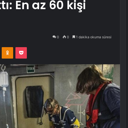
ı: En az 60 kişi
0
0
1 dakika okuma süresi
VKontakte
Odnoklassniki
Pocket