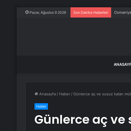
Osmaniye’
Pazar, Ağustos 9 2026
Son Dakika Haberleri
ANASAY
Anasayfa
/
Haber
/
Günlerce aç ve susuz kalan mülte
Haber
Günlerce aç ve