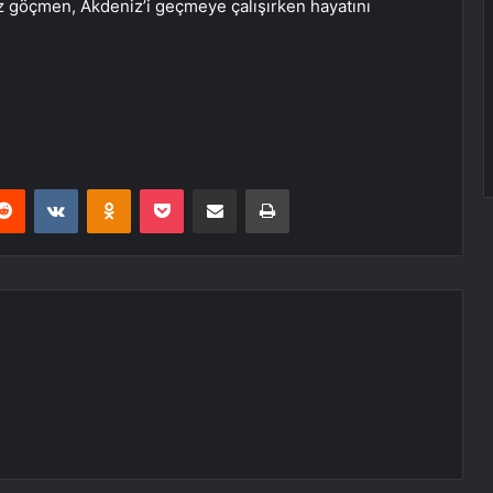
z göçmen, Akdeniz’i geçmeye çalışırken hayatını
erest
Reddit
VKontakte
Odnoklassniki
Pocket
E-Posta ile paylaş
Yazdır