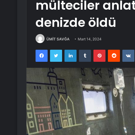
mülteciler anlatt
denizde öldü
ÜMİT SAVĞA
Mart 14, 2024
Facebook
Twitter
LinkedIn
Tumblr
Pinterest
Reddit