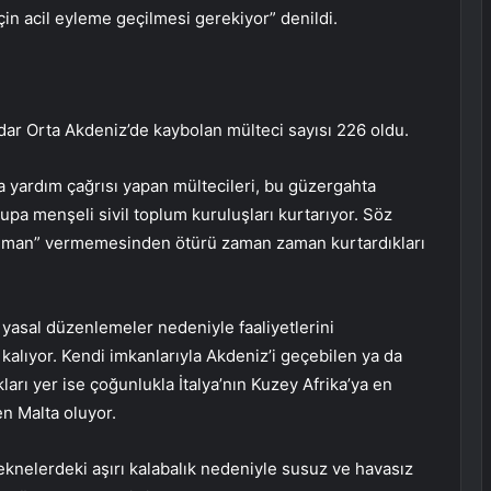
in acil eyleme geçilmesi gerekiyor” denildi.
adar Orta Akdeniz’de kaybolan mülteci sayısı 226 oldu.
a yardım çağrısı yapan mültecileri, bu güzergahta
rupa menşeli sivil toplum kuruluşları kurtarıyor. Söz
 liman” vermemesinden ötürü zaman zaman kurtardıkları
 yasal düzenlemeler nedeniyle faaliyetlerini
 kalıyor. Kendi imkanlarıyla Akdeniz’i geçebilen ya da
kları yer ise çoğunlukla İtalya’nın Kuzey Afrika’ya en
n Malta oluyor.
eknelerdeki aşırı kalabalık nedeniyle susuz ve havasız