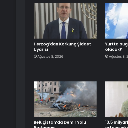
Herzog’dan Korkunç Şiddet
Yurtta bug
Uyarısı
olacak?
Ağustos 8, 2026
Ağustos 8, 
Beluçistan’da Demir Yolu
13,5 milyar
Patlaması
ortaya çıkar