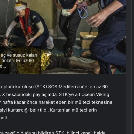
l toplum kuruluşu (STK) SOS Méditerranée, en az 60
i. X hesabındaki paylaşımda, STK’ye ait Ocean Viking
ir hafta kadar önce hareket eden bir mülteci teknesine
i kurtardığı belirtildi. Kurtarılan mültecilerin
etti.
ça zayıf’ olduğunu bildiren STK, bilinci kapalı halde