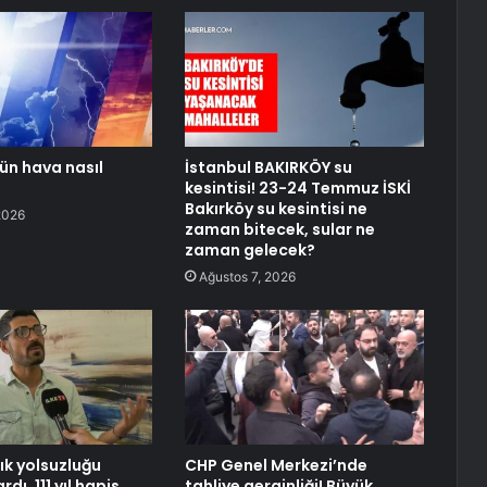
ün hava nasıl
İstanbul BAKIRKÖY su
kesintisi! 23-24 Temmuz İSKİ
Bakırköy su kesintisi ne
2026
zaman bitecek, sular ne
zaman gelecek?
Ağustos 7, 2026
lık yolsuzluğu
CHP Genel Merkezi’nde
dı, 111 yıl hapis
tahliye gerginliği! Büyük