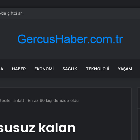
de çiftçi artan maliyetler nedeniyle tarlasını boş bıraktı
FA
HABER
EKONOMI
SAĞLIK
TEKNOLOJI
YAŞAM
ciler anlattı: En az 60 kişi denizde öldü
 susuz kalan