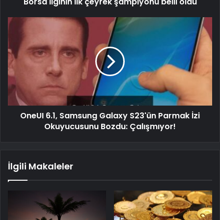
Borsa liginin ilk çeyrek şampiyonu belli oldu
OneUI 6.1, Samsung Galaxy S23'ün Parmak İzi
Okuyucusunu Bozdu: Çalışmıyor!
İlgili Makaleler