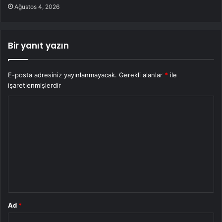
Ağustos 4, 2026
Bir yanıt yazın
E-posta adresiniz yayınlanmayacak.
Gerekli alanlar
*
ile
işaretlenmişlerdir
Y
o
r
u
m
*
Ad
*