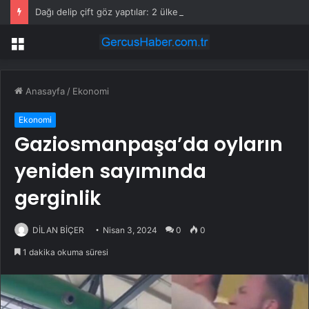
Dağı delip çift göz yaptılar: 2 ülke birbirine bağlanıyor
Menü
Anasayfa
/
Ekonomi
Ekonomi
Gaziosmanpaşa’da oyların
yeniden sayımında
gerginlik
DİLAN BİÇER
Nisan 3, 2024
0
0
1 dakika okuma süresi