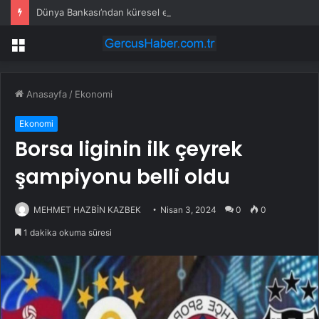
Dünya Bankası’ndan küresel ekonomik kriz uyarısı
Menü
Anasayfa
/
Ekonomi
Ekonomi
Borsa liginin ilk çeyrek
şampiyonu belli oldu
MEHMET HAZBİN KAZBEK
Nisan 3, 2024
0
0
1 dakika okuma süresi