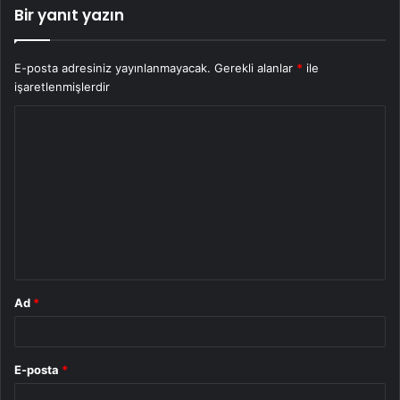
Bir yanıt yazın
E-posta adresiniz yayınlanmayacak.
Gerekli alanlar
*
ile
işaretlenmişlerdir
Y
o
r
u
m
*
Ad
*
E-posta
*