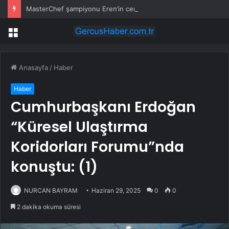
MasterChef şampiyonu Eren’in cenazesinde duygusal anlar: Annesi güçlükle ayakta durabildi
Menü
Anasayfa
/
Haber
Haber
Cumhurbaşkanı Erdoğan
“Küresel Ulaştırma
Koridorları Forumu”nda
konuştu: (1)
NURCAN BAYRAM
Haziran 29, 2025
0
0
2 dakika okuma süresi