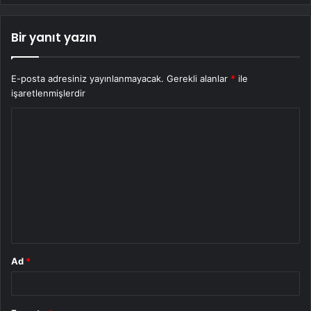
Bir yanıt yazın
E-posta adresiniz yayınlanmayacak.
Gerekli alanlar
*
ile
işaretlenmişlerdir
Y
o
r
u
m
*
Ad
*