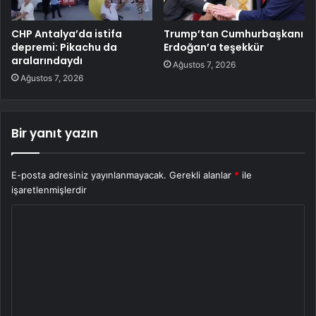
CHP Antalya’da istifa
Trump’tan Cumhurbaşkanı
depremi: Pikachu da
Erdoğan’a teşekkür
aralarındaydı
Ağustos 7, 2026
Ağustos 7, 2026
Bir yanıt yazın
E-posta adresiniz yayınlanmayacak.
Gerekli alanlar
*
ile
işaretlenmişlerdir
Y
o
r
u
m