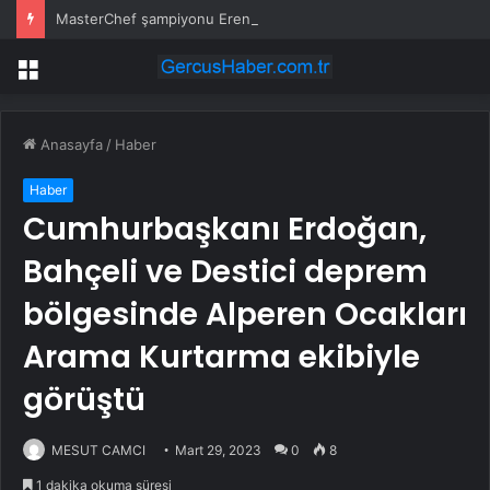
MasterChef şampiyonu Eren’in cenazesinde duygusal anlar: Annesi güçlükle ayakta durabildi
Menü
Anasayfa
/
Haber
Haber
Cumhurbaşkanı Erdoğan,
Bahçeli ve Destici deprem
bölgesinde Alperen Ocakları
Arama Kurtarma ekibiyle
görüştü
MESUT CAMCI
Mart 29, 2023
0
8
1 dakika okuma süresi