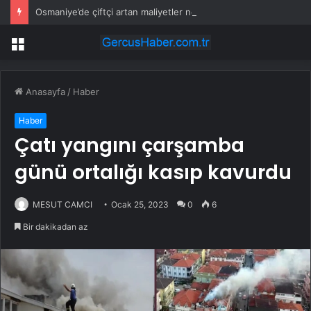
Osmaniye’de çiftçi artan maliyetler nedeniyle tarlasını boş bıraktı
Menü
Anasayfa
/
Haber
Haber
Çatı yangını çarşamba
günü ortalığı kasıp kavurdu
MESUT CAMCI
Ocak 25, 2023
0
6
Bir dakikadan az