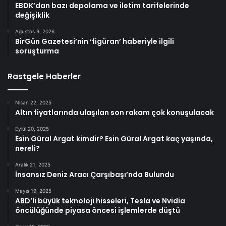
EBDK’dan bazı depolama ve iletim tarifelerinde
değişiklik
Ağustos 9, 2026
BirGün Gazetesi’nin ‘figüran’ haberiyle ilgili
soruşturma
Rastgele Haberler
Nisan 22, 2025
Altın fiyatlarında ulaşılan son rakam çok konuşulacak
Eylül 20, 2025
Esin Güral Argat kimdir? Esin Güral Argat kaç yaşında,
nereli?
Aralık 21, 2025
İnsansız Deniz Aracı Çarşıbaşı’nda Bulundu
Mayıs 19, 2025
ABD’li büyük teknoloji hisseleri, Tesla ve Nvidia
öncülüğünde piyasa öncesi işlemlerde düştü