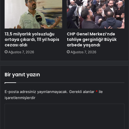
13,5 milyarlık yolsuzluğu
CHP Genel Merkezi’nde
ortaya çıkardı, 111 yıl hapis
tahliye gerginliği! Büyük
cezası aldı
arbede yaşandı
Ağustos 7, 2026
Ağustos 7, 2026
Bir yanıt yazın
E-posta adresiniz yayınlanmayacak.
Gerekli alanlar
*
ile
işaretlenmişlerdir
Y
o
r