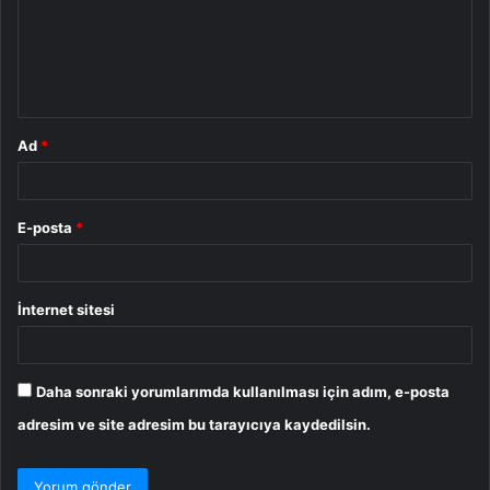
u
m
*
Ad
*
E-posta
*
İnternet sitesi
Daha sonraki yorumlarımda kullanılması için adım, e-posta
adresim ve site adresim bu tarayıcıya kaydedilsin.