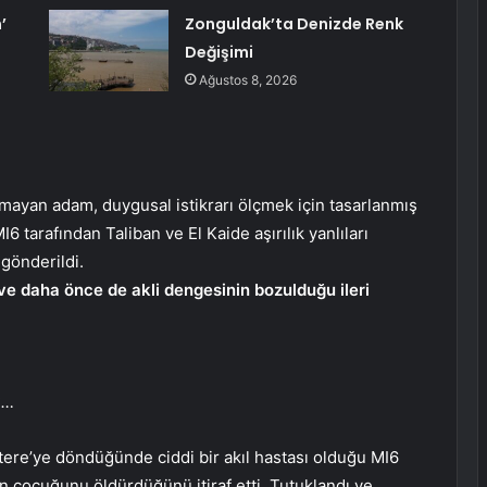
’
Zonguldak’ta Denizde Renk
Değişimi
Ağustos 8, 2026
nmayan adam, duygusal istikrarı ölçmek için tasarlanmış
I6 tarafından Taliban ve El Kaide aşırılık yanlıları
 gönderildi.
e daha önce de akli dengesinin bozulduğu ileri
ı…
tere’ye döndüğünde ciddi bir akıl hastası olduğu MI6
n çocuğunu öldürdüğünü itiraf etti. Tutuklandı ve