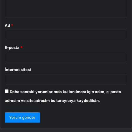
m
*
Ad
*
E-posta
*
İnternet sitesi
Daha sonraki yorumlarımda kullanılması için adım, e-posta
adresim ve site adresim bu tarayıcıya kaydedilsin.