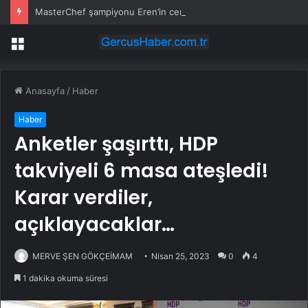
MasterChef şampiyonu Eren’in cenazesinde duygusal anlar: Annesi güçlükle ayakta durabildi
Menü
Anasayfa
/
Haber
Haber
Anketler şaşırttı, HDP
takviyeli 6 masa ateşledi!
Karar verdiler,
açıklayacaklar…
MERVE ŞEN GÖKÇEİMAM
Nisan 25, 2023
0
4
1 dakika okuma süresi