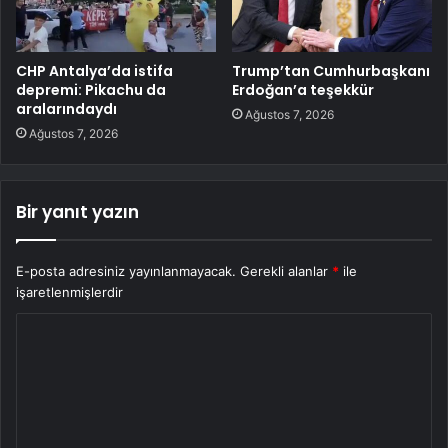
CHP Antalya’da istifa
Trump’tan Cumhurbaşkanı
depremi: Pikachu da
Erdoğan’a teşekkür
aralarındaydı
Ağustos 7, 2026
Ağustos 7, 2026
Bir yanıt yazın
E-posta adresiniz yayınlanmayacak.
Gerekli alanlar
*
ile
işaretlenmişlerdir
Y
o
r
u