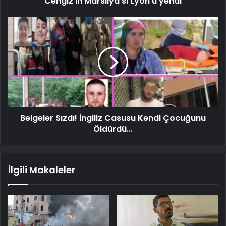
Cengiz'in Marsilya'sı Lyon'u yendi
Belgeler Sızdı! İngiliz Casusu Kendi Çocuğunu
Öldürdü...
İlgili Makaleler