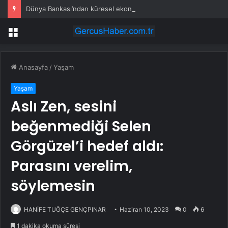
Dünya Bankası’ndan küresel ekonomik kriz uyarısı
Menü
Anasayfa
/
Yaşam
Yaşam
Aslı Zen, sesini
beğenmediği Selen
Görgüzel’i hedef aldı:
Parasını verelim,
söylemesin
HANİFE TUĞÇE GENÇPINAR
Haziran 10, 2023
0
6
1 dakika okuma süresi