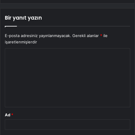
Bir yanıt yazın
E-posta adresiniz yayınlanmayacak.
Gerekli alanlar
*
ile
işaretlenmişlerdir
Y
o
r
u
m
*
Ad
*