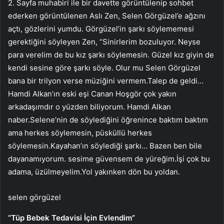
2. Sayfa muhabiri ile bir davette görüntülenip sohbet
ederken görüntülenen Aslı Zen, Selen Görgüzel’e ağzını
açtı, gözlerini yumdu. Görgüzel’in şarkı söylememesi
gerektiğini söyleyen Zen, “Sinirlerim bozuluyor. Neyse
para verelim de bu kız şarkı söylemesin. Güzel kız giyin de
kendi sesine göre şarkı söyle. Olur mu Selen Görgüzel
bana bir trilyon verse müziğini vermem.Talep de geldi…
Hamdi Alkan’ın eski eşi Canan Hoşgör çok yakın
arkadaşımdır o yüzden biliyorum. Hamdi Alkan
naber.Selene’nin de söylediğini öğrenince baktım baktım
ama herkes söylemesin, püsküllü herkes
söylemesin.Kayahan’ın söylediği şarkı… Bazen ben bile
dayanamıyorum. sesime güvensem de yüreğim.İşi çok bu
adama, üzülmeyelim.Yol yakınken dön bu yoldan.
selen görgüzel
“Tüp Bebek Tedavisi İçin Evlendim”