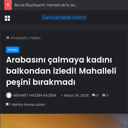
Bursa Büyükşehir Harmancık’ta da yolları yeniliyor
Menü
Anasayfa
/
Haber
Haber
Arabasını çalmaya kadını
balkondan izledi! Mahalleli
peşini bırakmadı
MEHMET HAZBİN KAZBEK
Mayıs 16, 2026
0
0
1 dakika okuma süresi