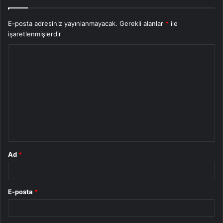
E-posta adresiniz yayınlanmayacak.
Gerekli alanlar
*
ile
işaretlenmişlerdir
Y
o
r
u
m
*
Ad
*
E-posta
*