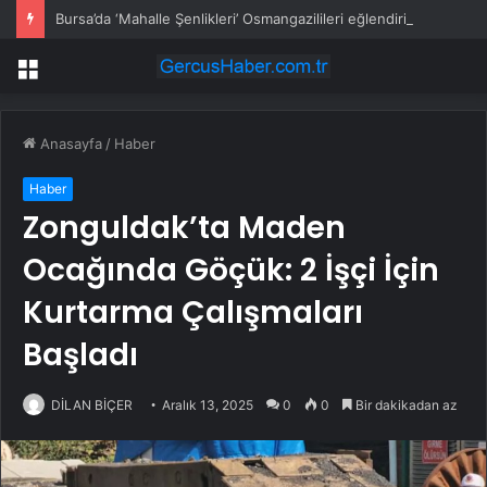
Bursa’da ‘Mahalle Şenlikleri’ Osmangazilileri eğlendiriyor
Menü
Anasayfa
/
Haber
Haber
Zonguldak’ta Maden
Ocağında Göçük: 2 İşçi İçin
Kurtarma Çalışmaları
Başladı
DİLAN BİÇER
Aralık 13, 2025
0
0
Bir dakikadan az