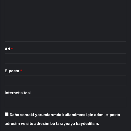
r
u
m
*
Ad
*
E-posta
*
İnternet sitesi
Daha sonraki yorumlarımda kullanılması için adım, e-posta
adresim ve site adresim bu tarayıcıya kaydedilsin.