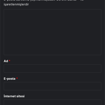
işaretlenmişlerdir
Y
o
r
u
m
*
Ad
*
E-posta
*
İnternet sitesi