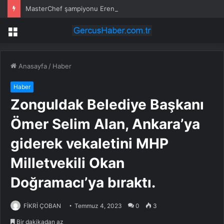
MasterChef şampiyonu Eren’in cenazesinde duygusal anlar: Annesi güçlükle ayakta durabildi
Menü
Anasayfa
/
Haber
Haber
Zonguldak Belediye Başkanı
Ömer Selim Alan, Ankara’ya
giderek vekaletini MHP
Milletvekili Okan
Doğramacı’ya bıraktı.
FİKRİ ÇOBAN
Temmuz 4, 2023
0
3
Bir dakikadan az