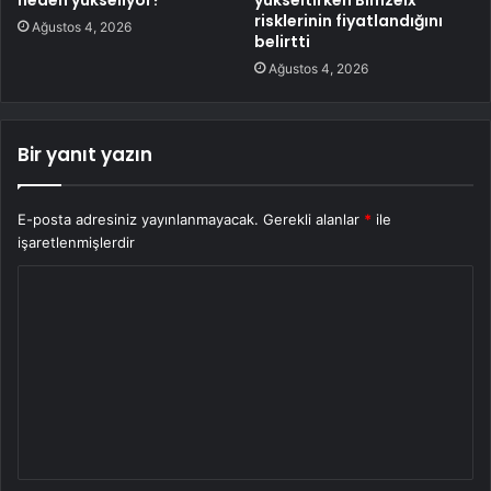
neden yükseliyor?
yükseltirken Bimzelx
risklerinin fiyatlandığını
Ağustos 4, 2026
belirtti
Ağustos 4, 2026
Bir yanıt yazın
E-posta adresiniz yayınlanmayacak.
Gerekli alanlar
*
ile
işaretlenmişlerdir
Y
o
r
u
m
*