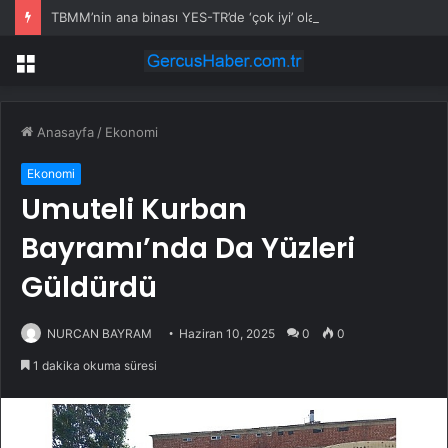
TBMM’nin ana binası YES-TR’de ‘çok iyi’ olarak sertifikalandırıldı
Menü
Anasayfa
/
Ekonomi
Ekonomi
Umuteli Kurban
Bayramı’nda Da Yüzleri
Güldürdü
NURCAN BAYRAM
Haziran 10, 2025
0
0
1 dakika okuma süresi