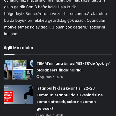
oynadığımız maçta skor alamadık. Bir maç kazandık. 2-1
galip geldik.Son 3 hafta kaldı.Hala kritik
bölgedeyiz.Bence.Yorucu ve zor bir sezondu.Aralar oldu
bu da büyük bir felaketi getirdi.Lig çok uzadı. Oyuncuları
motive etmek kolay değil. 3 puan çok değerli.” sözlerini
kullandı.
İlgili Makaleler
TBMM’nin ana binası YES-TR’de ‘çok iyi’
olarak sertifikalandırıldı
Ağustos 7, 2026
İstanbul İSKİ su kesintisi! 22-23
Temmuz İstanbul’da su kesintisi ne
zaman bitecek, sular ne zaman
gelecek?
Ağustos 7, 2026