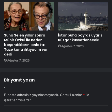
Suna Selen yıllar sonra
İstanbul’a poyraz uyarısı:
Münir Özkul ile neden
Rüzgar kuvvetlenecek!
boşandıklarını anlattı:
Ağustos 7, 2026
Taze kana ihtiyacım var
dedi
Ağustos 7, 2026
Bir yanıt yazın
E-posta adresiniz yayınlanmayacak.
Gerekli alanlar
*
ile
işaretlenmişlerdir
Y