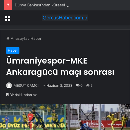
Dünya Bankası’ndan küresel ekonomik kriz uyarısı
Menü
Anasayfa
/
Haber
Haber
Ümraniyespor-MKE
Ankaragücü maçı sonrası
MESUT CAMCI
Haziran 8, 2023
0
5
Bir dakikadan az