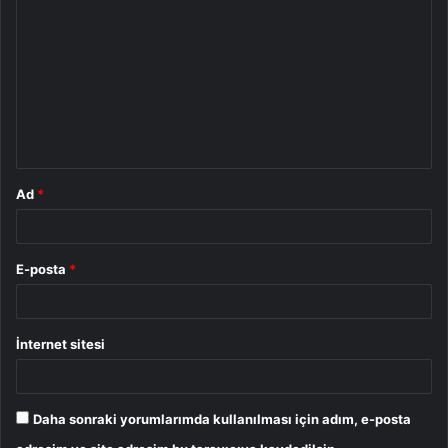
o
r
u
m
*
Ad
*
E-posta
*
İnternet sitesi
Daha sonraki yorumlarımda kullanılması için adım, e-posta