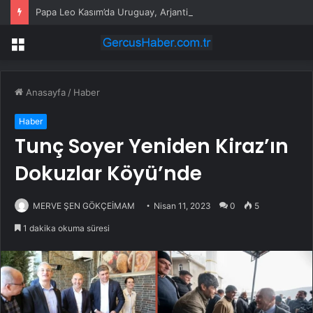
Papa Leo Kasım’da Uruguay, Arjantin ve Peru’yu ziyaret edecek
Menü
Anasayfa
/
Haber
Haber
Tunç Soyer Yeniden Kiraz’ın
Dokuzlar Köyü’nde
MERVE ŞEN GÖKÇEİMAM
Nisan 11, 2023
0
5
1 dakika okuma süresi