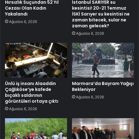
Hırsızlık Suçundan 52 Yıl
İstanbul SARIYER su
Cezası Olan Kadın
kesintisi! 20-21 Temmuz
Yakalandı
İSKİ Sarıyer su kesintisi ne
zaman bitecek, sular ne
Ağustos 6, 2026
zaman gelecek?
Ağustos 6, 2026
Ünlü iş insanı Alaaddin
Marmara’da Bayram Yağışı
Çağlıköse’ye kafede
Bekleniyor
bıçaklı saldırının
Ağustos 6, 2026
görüntüleri ortaya çıktı
Ağustos 6, 2026