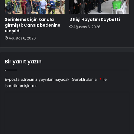
Serinlemek için kanala
3 Kişi Hayatını Kaybetti
girmişti: Cansız bedenine
Ağustos 6, 2026
ulaşıldı
Ağustos 6, 2026
Bir yanıt yazın
E-posta adresiniz yayınlanmayacak.
Gerekli alanlar
*
ile
işaretlenmişlerdir
Y
o
r
u
m