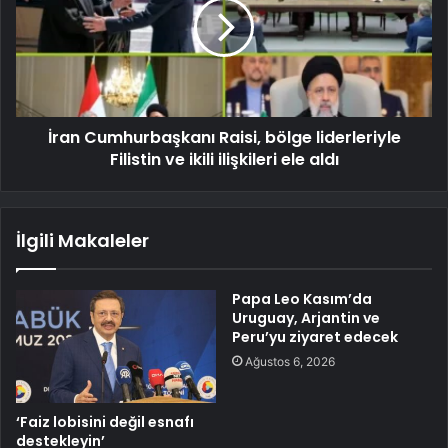
İran Cumhurbaşkanı Raisi, bölge liderleriyle
Filistin ve ikili ilişkileri ele aldı
İlgili Makaleler
Papa Leo Kasım’da
Uruguay, Arjantin ve
Peru’yu ziyaret edecek
Ağustos 6, 2026
‘Faiz lobisini değil esnafı
destekleyin’