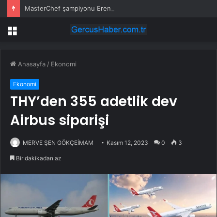
MasterChef şampiyonu Eren’in cenazesinde duygusal anlar: Annesi güçlükle ayakta durabildi
Menü
Anasayfa
/
Ekonomi
Ekonomi
THY’den 355 adetlik dev
Airbus siparişi
MERVE ŞEN GÖKÇEİMAM
Kasım 12, 2023
0
3
Bir dakikadan az