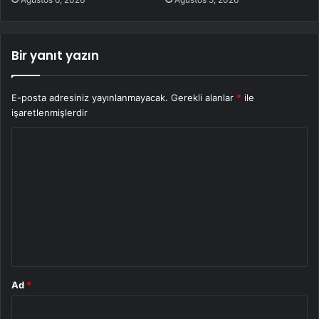
Bir yanıt yazın
E-posta adresiniz yayınlanmayacak.
Gerekli alanlar
*
ile
işaretlenmişlerdir
Y
o
r
u
m
*
Ad
*