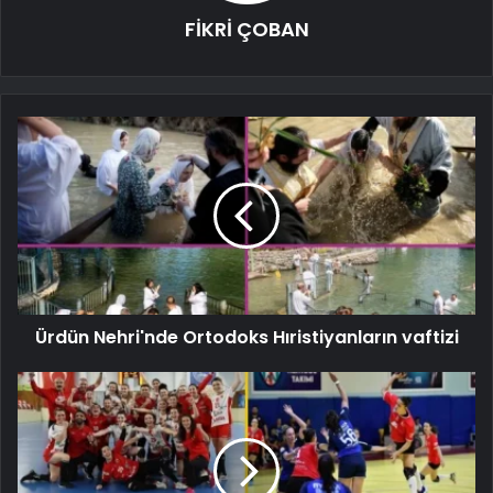
FİKRİ ÇOBAN
Ürdün Nehri'nde Ortodoks Hıristiyanların vaftizi