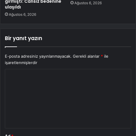
girmişti: Cansız bedenine
Ağustos 6, 2026
ulaşıldı
Ağustos 6, 2026
Bir yanıt yazın
E-posta adresiniz yayınlanmayacak.
Gerekli alanlar
*
ile
işaretlenmişlerdir
Y
o
r
u
m
*