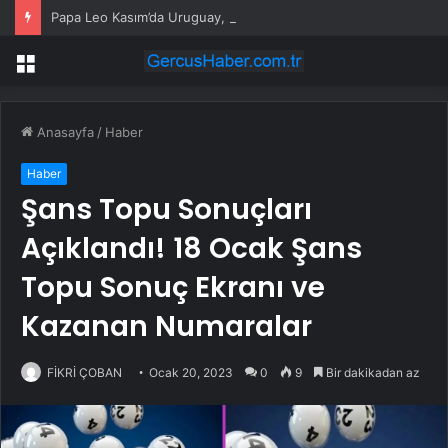
Papa Leo Kasım’da Uruguay, Arjantin ve Peru’yu ziyaret edecek
Menü
Anasayfa
/
Haber
Haber
Şans Topu Sonuçları
Açıklandı! 18 Ocak Şans
Topu Sonuç Ekranı ve
Kazanan Numaralar
FİKRİ ÇOBAN
Ocak 20, 2023
0
9
Bir dakikadan az