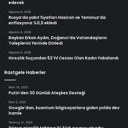
edecek
Ağustos 6, 2026
Rusya’da yakıt fiyatları Haziran ve Temmuz’da
enflasyona %0,5 ekledi
Ağustos 6, 2026
Başkan Erkan Aydın, Doğancı’da Vatandaşların
Taleplerini Yerinde Dinledi
Ağustos 6, 2026
Hırsızlık Suçundan 52 Yıl Cezası Olan Kadın Yakalandı
Rastgele Haberler
Mart 14, 2025
Putin’den 30 Günlük Ateşkes Desteği
Ekim 5, 2025
Google’dan, kuantum bilgisayarlara giden yolda dev
hamle
Temmuz 21, 2025
Dünya güzellik tahtına iki Türk oyuncu oturdu: