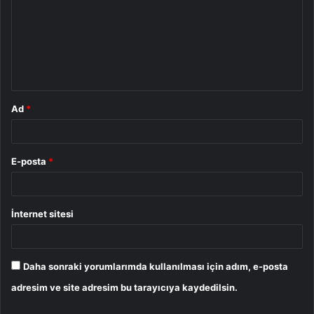
r
u
m
*
Ad
*
E-posta
*
İnternet sitesi
Daha sonraki yorumlarımda kullanılması için adım, e-posta
adresim ve site adresim bu tarayıcıya kaydedilsin.