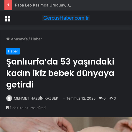
Papa Leo Kasım’da Uruguay, Arjantin ve Peru’yu ziyaret edecek
Menü
Anasayfa
/
Haber
Haber
Şanlıurfa’da 53 yaşındaki
kadın ikiz bebek dünyaya
getirdi
MEHMET HAZBİN KAZBEK
Temmuz 12, 2025
0
0
1 dakika okuma süresi