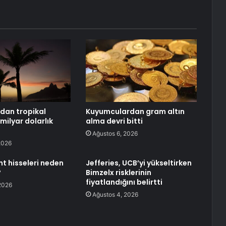
dan tropikal
Kuyumculardan gram altın
milyar dolarlık
alma devri bitti
Ağustos 6, 2026
2026
nt hisseleri neden
Jefferies, UCB’yi yükseltirken
?
Bimzelx risklerinin
fiyatlandığını belirtti
2026
Ağustos 4, 2026