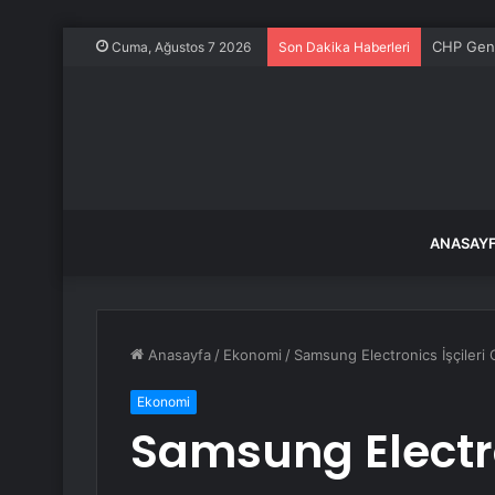
CHP Gene
Cuma, Ağustos 7 2026
Son Dakika Haberleri
ANASAY
Anasayfa
/
Ekonomi
/
Samsung Electronics İşçileri G
Ekonomi
Samsung Electro