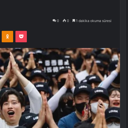
0
0
1 dakika okuma süresi
VKontakte
Odnoklassniki
Pocket