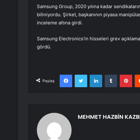
Samsung Group, 2020 yılına kadar sendikaların
biliniyordu. Şirket, başkanının piyasa manipül
inceleme altına girdi.
Samsung Electronics’in hisseleri grev açıklama
gördü.
Facebook
Twitter
LinkedIn
Tumblr
Pint
Paylaş
MEHMET HAZBİN KAZB