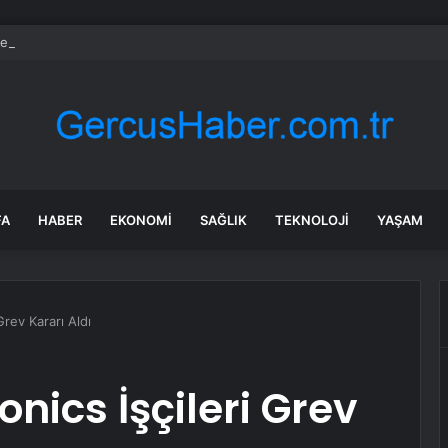
l Merkezi’nde tahliye gerginliği! Büyük arbede yaşandı
FA
HABER
EKONOMI
SAĞLIK
TEKNOLOJI
YAŞAM
rev Kararı Aldı
nics İşçileri Grev