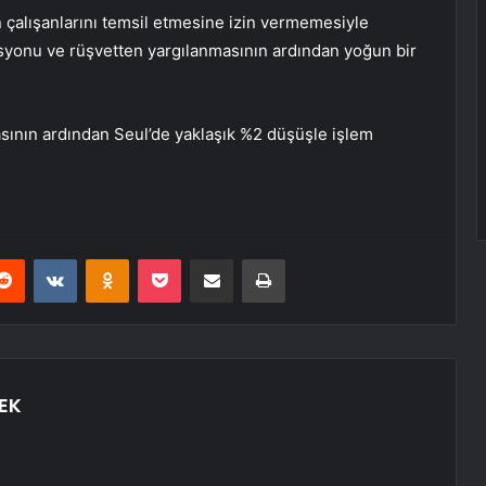
 çalışanlarını temsil etmesine izin vermemesiyle
asyonu ve rüşvetten yargılanmasının ardından yoğun bir
sının ardından Seul’de yaklaşık %2 düşüşle işlem
erest
Reddit
VKontakte
Odnoklassniki
Pocket
E-Posta ile paylaş
Yazdır
EK