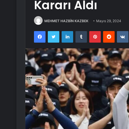
Kararı Aldı
MEHMET HAZBİN KAZBEK
Mayıs 29, 2024
Facebook
Twitter
LinkedIn
Tumblr
Pinterest
Reddit