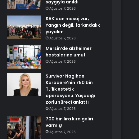
saygıyla anıldı
Ağustos 7, 2026
SAK’dan mesaj var;
Yangın değil, farkındalık
yayalım
Ağustos 7, 2026
Mersin’de alzheimer
hastalarına umut
Ağustos 7, 2026
Survivor Nagihan
Karadere’nin 750 bin
TL’lik estetik
operasyonu: Yaşadığı
zorlu süreci anlattı
Ağustos 7, 2026
700 bin lira kira geliri
varmış!
Ağustos 7, 2026