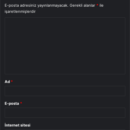
E-posta adresiniz yayınlanmayacak.
Gerekli alanlar
*
ile
işaretlenmişlerdir
Y
o
r
u
m
*
Ad
*
E-posta
*
İnternet sitesi