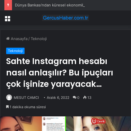
Dünya Bankası’ndan küresel ekonomik kriz uyarısı
Menü
Anasayfa
/
Teknoloji
Teknoloji
Sahte Instagram hesabı
nasıl anlaşılır? Bu ipuçları
çok işinize yarayacak…
MESUT CAMCI
Aralık 6, 2022
0
13
1 dakika okuma süresi