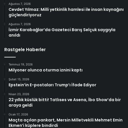
Ağustos 7, 2026
Cevdet Yılmaz: Milli yetkinlik hamlesi ile insan kaynağını
güçlendiriyoruz
Ağustos 7, 2026
İzmir Karabağlar’da Gazeteci Barış Selçuk saygıyla
anıldı
Rastgele Haberler
Temmuz 19, 2026
Milyoner olunca oturma iznini kaptı
Şubat 15, 2026
Epstein’in E-postaları Trump’ı İfade Ediyor
Nisan 23, 2026
22 yıllık küslük bitti! Tatlıses ve Asena, İbo Show’da bir
araya geldi
Ocak 17, 2026
Maçta açılan pankart, Mersin Milletvekili Mehmet Emin
Ekmen’i küplere bindirdi