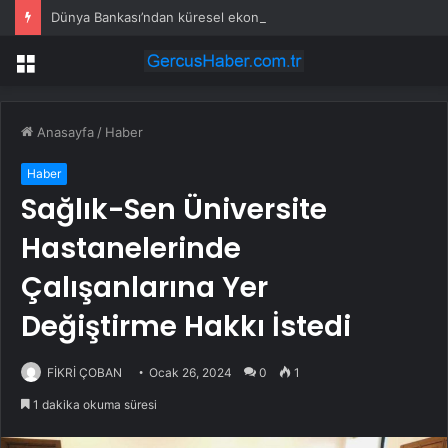
Dünya Bankası’ndan küresel ekonomik kriz uyarısı
Menü
Anasayfa
/
Haber
Haber
Sağlık-Sen Üniversite
Hastanelerinde
Çalışanlarına Yer
Değiştirme Hakkı İstedi
FİKRİ ÇOBAN
Ocak 26, 2024
0
1
1 dakika okuma süresi