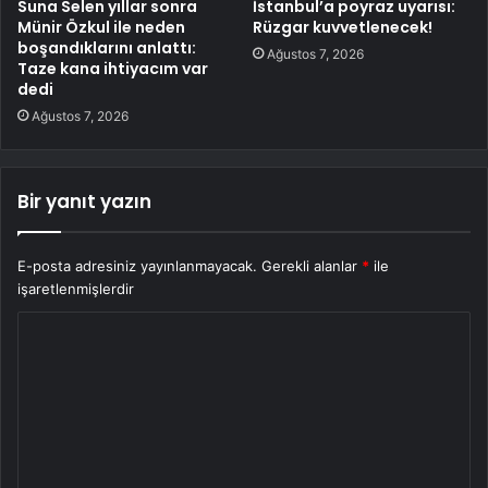
Suna Selen yıllar sonra
İstanbul’a poyraz uyarısı:
Münir Özkul ile neden
Rüzgar kuvvetlenecek!
boşandıklarını anlattı:
Ağustos 7, 2026
Taze kana ihtiyacım var
dedi
Ağustos 7, 2026
Bir yanıt yazın
E-posta adresiniz yayınlanmayacak.
Gerekli alanlar
*
ile
işaretlenmişlerdir
Y
o
r
u
m