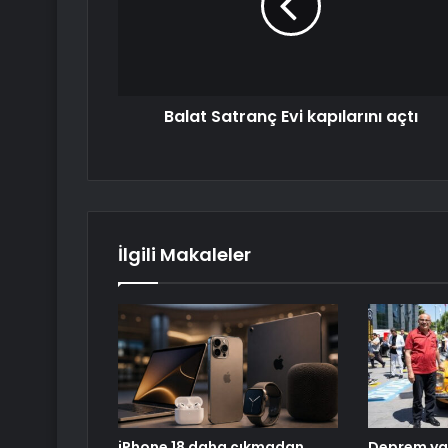
Balat Satranç Evi kapılarını açtı
İlgili Makaleler
iPhone 18 daha çıkmadan
Deprem yar