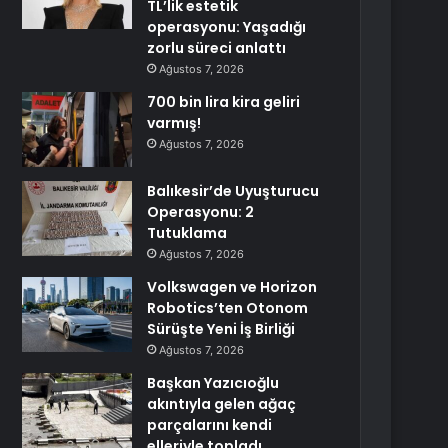
TL’lik estetik
operasyonu: Yaşadığı
zorlu süreci anlattı
Ağustos 7, 2026
700 bin lira kira geliri
varmış!
Ağustos 7, 2026
Balıkesir’de Uyuşturucu
Operasyonu: 2
Tutuklama
Ağustos 7, 2026
Volkswagen ve Horizon
Robotics’ten Otonom
Sürüşte Yeni İş Birliği
Ağustos 7, 2026
Başkan Yazıcıoğlu
akıntıyla gelen ağaç
parçalarını kendi
elleriyle topladı