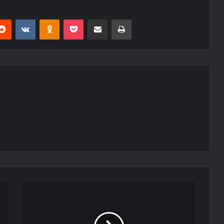
erest
Reddit
VKontakte
Odnoklassniki
Pocket
E-Posta ile paylaş
Yazdır