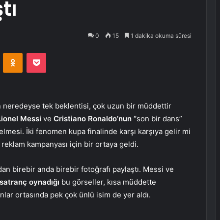
tı
0
15
1 dakika okuma süresi
VKontakte
Odnoklassniki
Pocket
 neredeyse tek beklentisi, çok uzun bir müddettir
Lionel Messi
ve
Cristiano Ronaldo’nun “
son bir dans”
elmesi. İki fenomen kupa finalinde karşı karşıya gelir mi
n
reklam kampanyası için bir ortaya geldi.
n birebir anda birebir fotoğrafı paylaştı. Messi ve
satranç oynadığı
bu görseller, kısa müddette
lar ortasında pek çok ünlü isim de yer aldı.