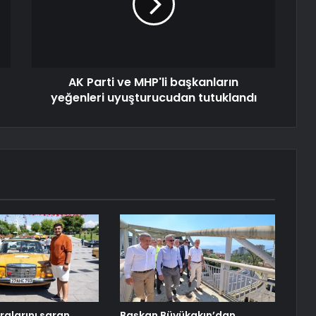
AK Parti ve MHP'li başkanların
yeğenleri uyuşturucudan tutuklandı
alarını saran
Başkan Büyükakın’dan