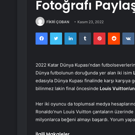
Fotoğrafı Paylaş
FİKRİ ÇOBAN
Kasım 23, 2022
Facebook
Twitter
LinkedIn
Tumblr
Pinterest
Reddit
2022 Katar Dünya Kupası’ndan futbolseverlerin
Dünya futbolunun doruğunda yer alan iki isim
edasıyla Dünya Kupası finalinde karşı karşıya g
bilinmez lakin final öncesinde
Louis Vuitton’u
Her iki oyuncu da toplumsal medya hesaplarında
Ronaldo’nun Louis Vuitton çantaların üzerinde
milyonlarca beğeni almayı başardı. Yorum yapan
İlgili Makaleler