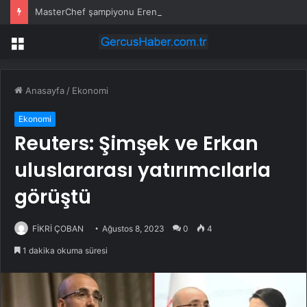
MasterChef şampiyonu Eren’in cenazesinde duygusal anlar: Annesi güçlükle ayakta durabildi
Menü
Anasayfa
/
Ekonomi
Ekonomi
Reuters: Şimşek ve Erkan
uluslararası yatırımcılarla
görüştü
FİKRİ ÇOBAN
Ağustos 8, 2023
0
4
1 dakika okuma süresi