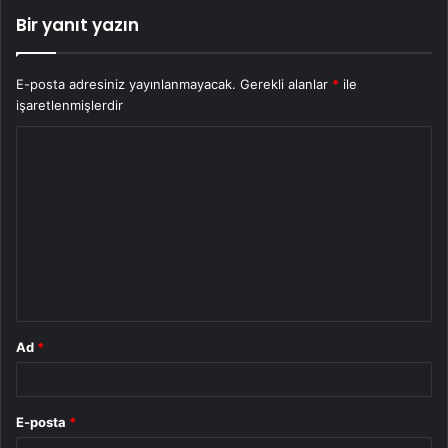
Bir yanıt yazın
E-posta adresiniz yayınlanmayacak.
Gerekli alanlar
*
ile
işaretlenmişlerdir
Y
o
r
u
m
*
Ad
*
E-posta
*