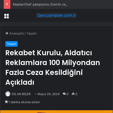
MasterChef şampiyonu Eren’in cenazesinde duygusal anlar: Annesi güçlükle ayakta durabildi
Menü
Anasayfa
/
Yaşam
Yaşam
Rekabet Kurulu, Aldatıcı
Reklamlara 100 Milyondan
Fazla Ceza Kesildiğini
Açıkladı
DİLAN BİÇER
Mayıs 24, 2024
0
0
1 dakika okuma süresi