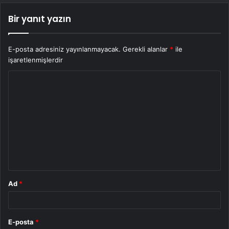
Bir yanıt yazın
E-posta adresiniz yayınlanmayacak.
Gerekli alanlar
*
ile
işaretlenmişlerdir
Y
o
r
u
m
*
Ad
*
E-posta
*