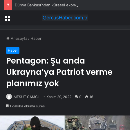
Dünya Bankası’ndan küresel ekonomik kriz uyarısı
Menü
Anasayfa
/
Haber
Haber
Pentagon: Şu anda
Ukrayna’ya Patriot verme
planımız yok
MESUT CAMCI
Kasım 29, 2022
0
16
1 dakika okuma süresi