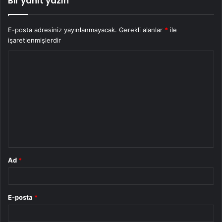
Bir yanıt yazın
E-posta adresiniz yayınlanmayacak.
Gerekli alanlar
*
ile
işaretlenmişlerdir
Y
o
r
u
m
*
Ad
*
E-posta
*