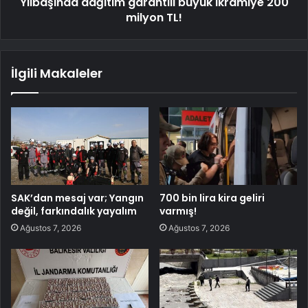
Yılbaşında dağıtım garantili büyük ikramiye 200
milyon TL!
İlgili Makaleler
SAK’dan mesaj var; Yangın
700 bin lira kira geliri
değil, farkındalık yayalım
varmış!
Ağustos 7, 2026
Ağustos 7, 2026