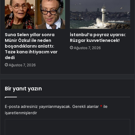
Suna Selen yıllar sonra
İstanbul’a poyraz uyarısı:
Münir Özkul ile neden
Rüzgar kuvvetlenecek!
boşandıklarını anlattı:
Ağustos 7, 2026
Taze kana ihtiyacım var
dedi
Ağustos 7, 2026
Bir yanıt yazın
E-posta adresiniz yayınlanmayacak.
Gerekli alanlar
*
ile
işaretlenmişlerdir
Y
o