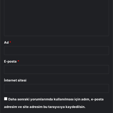
r
u
m
*
Ad
*
E-posta
*
İnternet sitesi
Daha sonraki yorumlarımda kullanılması için adım, e-posta
adresim ve site adresim bu tarayıcıya kaydedilsin.