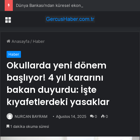
Dünya Bankası’ndan küresel ekonomik kriz uyarısı
Menü
Anasayfa
/
Haber
Haber
Okullarda yeni dönem
başlıyor! 4 yıl kararını
bakan duyurdu: İşte
kıyafetlerdeki yasaklar
NURCAN BAYRAM
Ağustos 14, 2025
0
0
1 dakika okuma süresi