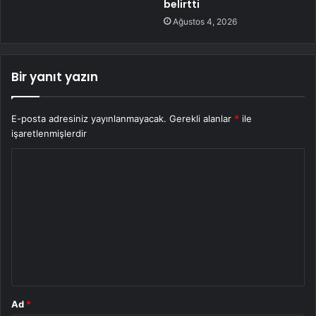
belirtti
Ağustos 4, 2026
Bir yanıt yazın
E-posta adresiniz yayınlanmayacak.
Gerekli alanlar
*
ile
işaretlenmişlerdir
Y
o
r
u
m
*
Ad
*