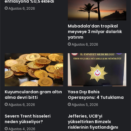
enflasyona %0,5 ekledi
Ağustos 6, 2026
Mubadala’dan tropikal
meyveye 3 milyar dolarlık
yatırım
Ağustos 6, 2026
Kuyumculardan gram altın
Yasa Dışı Bahis
alma devri bitti
Operasyonu: 4 Tutuklama
Ağustos 6, 2026
Ağustos 5, 2026
Severn Trent hisseleri
Jefferies, UCB’yi
neden yükseliyor?
yükseltirken Bimzelx
risklerinin fiyatlandığını
Ağustos 4, 2026