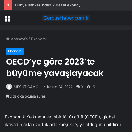
Dünya Bankası’ndan küresel ekonomik kriz uyarısı
Menü
Anasayfa
/
Ekonomi
Ekonomi
OECD’ye göre 2023’te
büyüme yavaşlayacak
MESUT CAMCI
Kasım 24, 2022
0
16
2 dakika okuma süresi
Ekonomik Kalkınma ve İşbirliği Örgütü (OECD), global
iktisadın artan zorluklarla karşı karşıya olduğunu bildirdi.