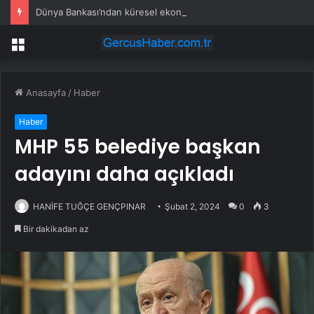
Dünya Bankası’ndan küresel ekonomik kriz uyarısı
Menü
Anasayfa
/
Haber
Haber
MHP 55 belediye başkan
adayını daha açıkladı
HANİFE TUĞÇE GENÇPINAR
Şubat 2, 2024
0
3
Bir dakikadan az