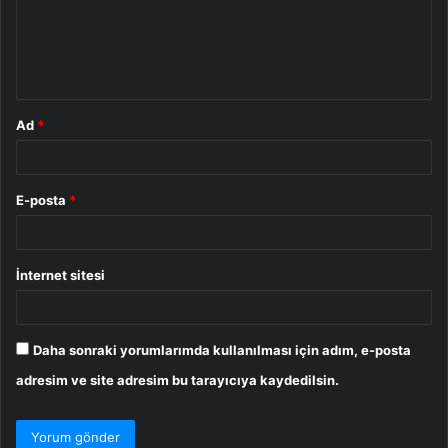
u
m
*
Ad
*
E-posta
*
İnternet sitesi
Daha sonraki yorumlarımda kullanılması için adım, e-posta
adresim ve site adresim bu tarayıcıya kaydedilsin.