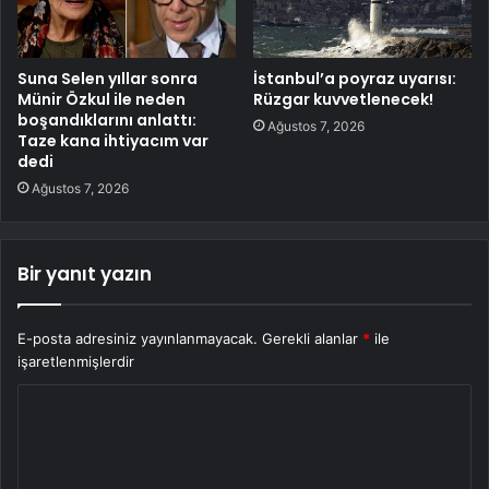
Suna Selen yıllar sonra
İstanbul’a poyraz uyarısı:
Münir Özkul ile neden
Rüzgar kuvvetlenecek!
boşandıklarını anlattı:
Ağustos 7, 2026
Taze kana ihtiyacım var
dedi
Ağustos 7, 2026
Bir yanıt yazın
E-posta adresiniz yayınlanmayacak.
Gerekli alanlar
*
ile
işaretlenmişlerdir
Y
o
r