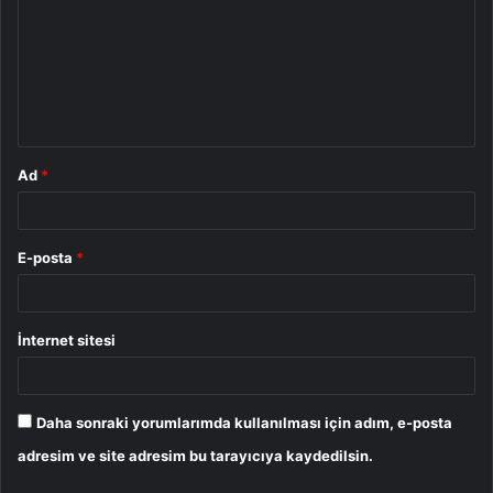
r
u
m
*
Ad
*
E-posta
*
İnternet sitesi
Daha sonraki yorumlarımda kullanılması için adım, e-posta
adresim ve site adresim bu tarayıcıya kaydedilsin.