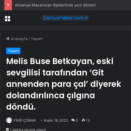
Almanya-Macaristan ilişkilerinde yeni dönem
Menü
Anasayfa
/
Yaşam
Yaşam
Melis Buse Betkayan, eski
sevgilisi tarafından ‘Git
annenden para çal’ diyerek
dolandırılınca çılgına
döndü.
FİKRİ ÇOBAN
Aralık 18, 2022
0
13
1 dakika okuma süresi