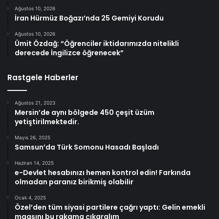
Ağustos 10, 2026
İran Hürmüz Boğazı’nda 25 Gemiyi Korudu
Ağustos 10, 2026
Ümit Özdağ: “Öğrenciler iktidarımızda nitelikli
derecede İngilizce öğrenecek”
Rastgele Haberler
Ağustos 21, 2023
Mersin’de aynı bölgede 450 çeşit üzüm
yetiştirilmektedir.
Mayıs 26, 2025
Samsun’da Türk Somonu Hasadı Başladı
Haziran 14, 2025
e-Devlet hesabınızı hemen kontrol edin! Farkında
olmadan paranız birikmiş olabilir
Ocak 4, 2025
Özel’den tüm siyasi partilere çağrı yaptı: Gelin emekli
maaşını bu rakama çıkaralım