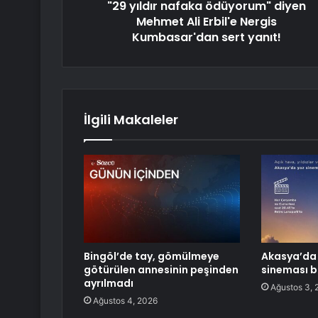
"29 yıldır nafaka ödüyorum" diyen
Mehmet Ali Erbil'e Nergis
Kumbasar'dan sert yanıt!
İlgili Makaleler
Bingöl’de tay, gömülmeye
Akasya’da 
götürülen annesinin peşinden
sineması b
ayrılmadı
Ağustos 3, 
Ağustos 4, 2026