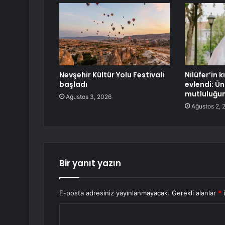
Nevşehir Kültür Yolu Festivali
Nilüfer’in 
başladı
evlendi: Ün
mutluluğun
Ağustos 3, 2026
Ağustos 2, 
Bir yanıt yazın
E-posta adresiniz yayınlanmayacak.
Gerekli alanlar
*
i
Y