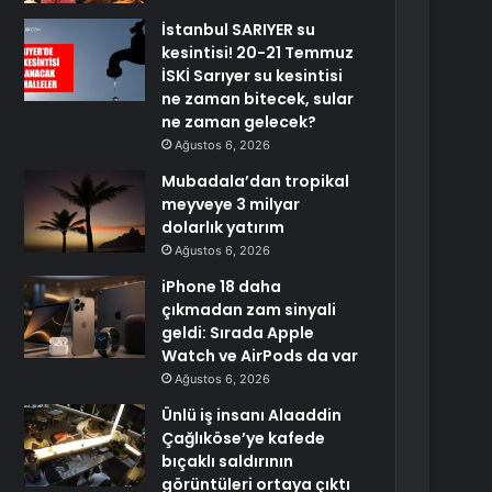
İstanbul SARIYER su
kesintisi! 20-21 Temmuz
İSKİ Sarıyer su kesintisi
ne zaman bitecek, sular
ne zaman gelecek?
Ağustos 6, 2026
Mubadala’dan tropikal
meyveye 3 milyar
dolarlık yatırım
Ağustos 6, 2026
iPhone 18 daha
çıkmadan zam sinyali
geldi: Sırada Apple
Watch ve AirPods da var
Ağustos 6, 2026
Ünlü iş insanı Alaaddin
Çağlıköse’ye kafede
bıçaklı saldırının
görüntüleri ortaya çıktı