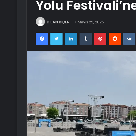
Yolu Festivali’n
DİLAN BİÇER
Mayıs 25, 2025
Facebook
Twitter
LinkedIn
Tumblr
Pinterest
Reddit