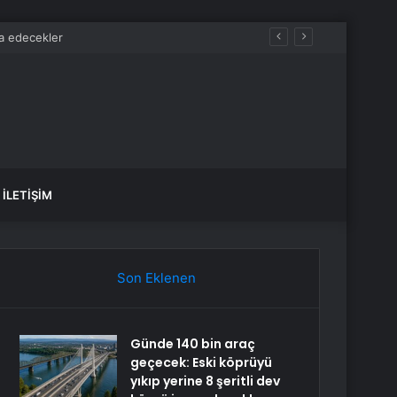
ebi çok başka çıktı
İLETIŞIM
Son Eklenen
Günde 140 bin araç
geçecek: Eski köprüyü
yıkıp yerine 8 şeritli dev