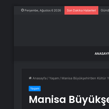
Yumur
Perşembe, Ağustos 6 2026
Son Dakika Haberleri
ANASAY
Anasayfa
/
Yaşam
/
Manisa Büyükşehir’den Kültür Yo
Yaşam
Manisa Büyükşe