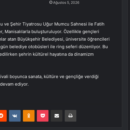
Ağustos 5, 2026
nu ve Şehir Tiyatrosu Uğur Mumcu Sahnesi ile Fatih
r, Manisalılarla buluşturuluyor. Özellikle gençleri
mlar atan Büyükşehir Belediyesi, üniversite öğrencileri
ün belediye otobüsleri ile ring seferi düzenliyor. Bu
 edilirken şehrin kültürel hayatına da dinamizm
ivali boyunca sanata, kültüre ve gençliğe verdiği
 devam ediyor.
erest
Reddit
VKontakte
Odnoklassniki
Pocket
E-Posta ile paylaş
Yazdır