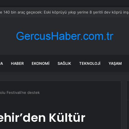
ta böyle çıkınca ne yapacağını bilemedi: Tavuklarını hasta sandı ama seb
FA
HABER
EKONOMI
SAĞLIK
TEKNOLOJI
YAŞAM
lu Festivali’ne destek
hir’den Kültür