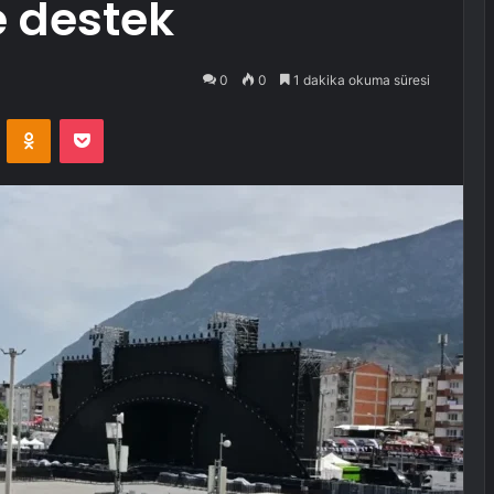
e destek
0
0
1 dakika okuma süresi
VKontakte
Odnoklassniki
Pocket