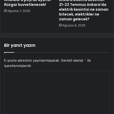
Rüzgar kuvvetlenecek!
21-22 Temmuz Ankara’da
elektrik kesintisi ne zaman
Ağustos 7, 2026
bitecek, elektrikler ne
zaman gelecek?
Ağustos 6, 2026
Bir yanıt yazın
E-posta adresiniz yayınlanmayacak.
Gerekli alanlar
*
ile
işaretlenmişlerdir
Y
o
r
u
m
*