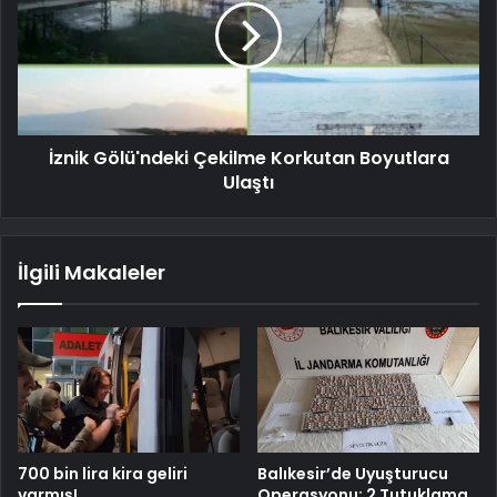
İznik Gölü'ndeki Çekilme Korkutan Boyutlara
Ulaştı
İlgili Makaleler
700 bin lira kira geliri
Balıkesir’de Uyuşturucu
varmış!
Operasyonu: 2 Tutuklama