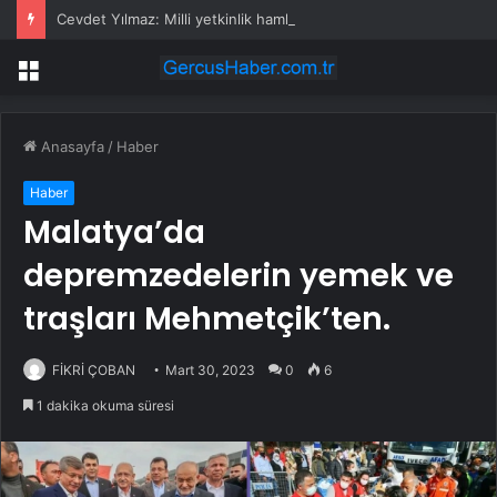
Cevdet Yılmaz: Milli yetkinlik hamlesi ile insan kaynağını güçlendiriyoruz
Menü
Anasayfa
/
Haber
Haber
Malatya’da
depremzedelerin yemek ve
traşları Mehmetçik’ten.
FİKRİ ÇOBAN
Mart 30, 2023
0
6
1 dakika okuma süresi