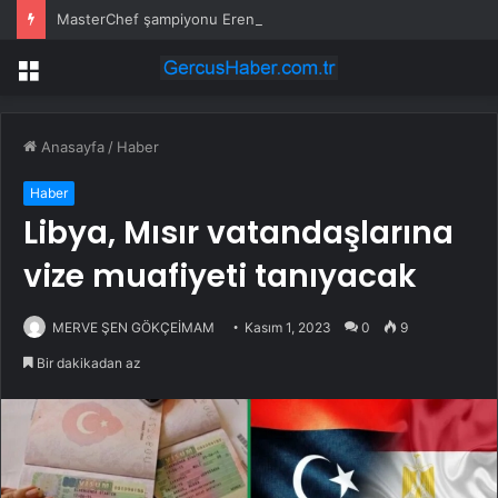
MasterChef şampiyonu Eren’in cenazesinde duygusal anlar: Annesi güçlükle ayakta durabildi
Menü
Anasayfa
/
Haber
Haber
Libya, Mısır vatandaşlarına
vize muafiyeti tanıyacak
MERVE ŞEN GÖKÇEİMAM
Kasım 1, 2023
0
9
Bir dakikadan az