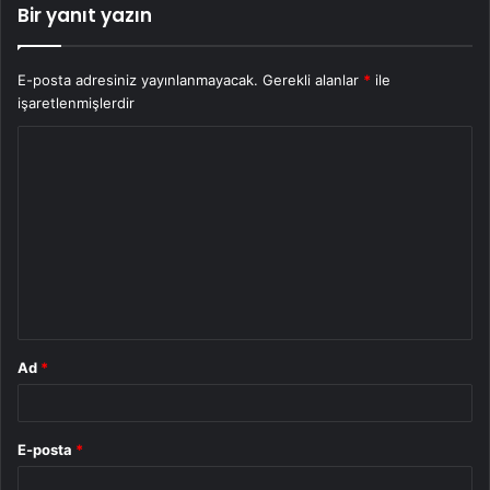
Bir yanıt yazın
E-posta adresiniz yayınlanmayacak.
Gerekli alanlar
*
ile
işaretlenmişlerdir
Y
o
r
u
m
*
Ad
*
E-posta
*