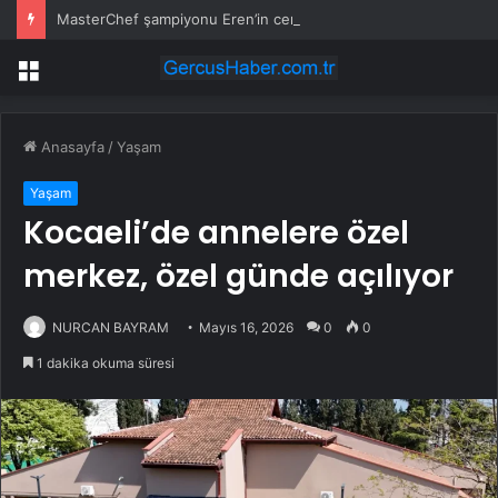
MasterChef şampiyonu Eren’in cenazesinde duygusal anlar: Annesi güçlükle ayakta durabildi
Menü
Anasayfa
/
Yaşam
Yaşam
Kocaeli’de annelere özel
merkez, özel günde açılıyor
NURCAN BAYRAM
Mayıs 16, 2026
0
0
1 dakika okuma süresi