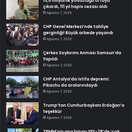
13,5 milyarlık yolsuzluğu ortaya
çıkardı, 111 yıl hapis cezası aldı
Ağustos 7, 2026
CHP Genel Merkezi’nde tahliye
gerginliği! Büyük arbede yaşandı
Ağustos 7, 2026
Çerkes Soykırımı Anması Samsun’da
Yapıldı
Ağustos 7, 2026
CHP Antalya’da istifa depremi:
Pikachu da aralarındaydı
Ağustos 7, 2026
Trump’tan Cumhurbaşkanı Erdoğan’a
teşekkür
Ağustos 7, 2026
TBMM’nin ana binası YES-TR’de ‘çok