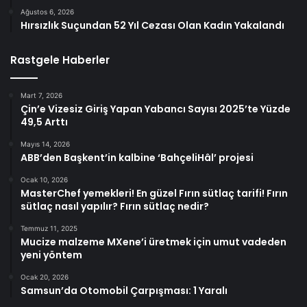
Ağustos 6, 2026
Hırsızlık Suçundan 52 Yıl Cezası Olan Kadın Yakalandı
Rastgele Haberler
Mart 7, 2026
Çin’e Vizesiz Giriş Yapan Yabancı Sayısı 2025’te Yüzde
49,5 Arttı
Mayıs 14, 2026
ABB’den Başkent’in kalbine ‘BahçeliHâl’ projesi
Ocak 10, 2026
MasterChef yemekleri! En güzel Fırın sütlaç tarifi! Fırın
sütlaç nasıl yapılır? Fırın sütlaç nedir?
Temmuz 11, 2025
Mucize malzeme MXene’i üretmek için umut vadeden
yeni yöntem
Ocak 20, 2026
Samsun’da Otomobil Çarpışması: 1 Yaralı