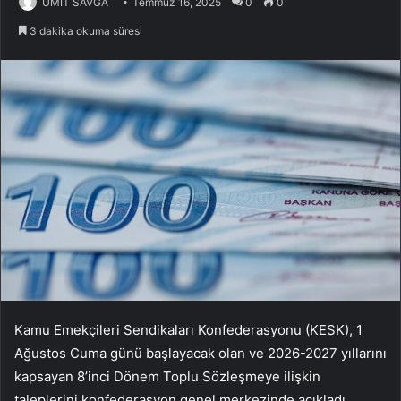
ÜMİT SAVĞA
Temmuz 16, 2025
0
0
3 dakika okuma süresi
Kamu Emekçileri Sendikaları Konfederasyonu (KESK), 1
Ağustos Cuma günü başlayacak olan ve 2026-2027 yıllarını
kapsayan 8’inci Dönem Toplu Sözleşmeye ilişkin
taleplerini konfederasyon genel merkezinde açıkladı.