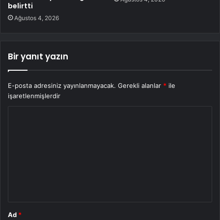
belirtti
Ağustos 4, 2026
Bir yanıt yazın
E-posta adresiniz yayınlanmayacak.
Gerekli alanlar
*
ile
işaretlenmişlerdir
Y
o
r
u
m
*
Ad
*