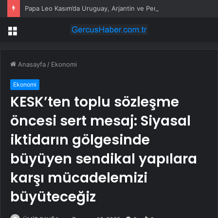
Papa Leo Kasım’da Uruguay, Arjantin ve Peru’yu ziyaret edecek
Menü
Anasayfa
/
Ekonomi
Ekonomi
KESK’ten toplu sözleşme
öncesi sert mesaj: Siyasal
iktidarın gölgesinde
büyüyen sendikal yapılara
karşı mücadelemizi
büyüteceğiz