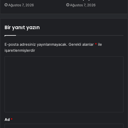
Ağustos 7, 2026
Ağustos 7, 2026
Bir yanıt yazın
E-posta adresiniz yayınlanmayacak.
Gerekli alanlar
*
ile
işaretlenmişlerdir
Y
o
r
u
m
*
Ad
*