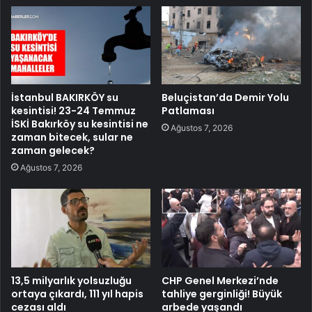
İstanbul BAKIRKÖY su
Beluçistan’da Demir Yolu
kesintisi! 23-24 Temmuz
Patlaması
İSKİ Bakırköy su kesintisi ne
Ağustos 7, 2026
zaman bitecek, sular ne
zaman gelecek?
Ağustos 7, 2026
13,5 milyarlık yolsuzluğu
CHP Genel Merkezi’nde
ortaya çıkardı, 111 yıl hapis
tahliye gerginliği! Büyük
cezası aldı
arbede yaşandı