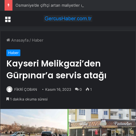
Osmaniye’de çiftçi artan maliyetler nedeniyle tarlasını boş bıraktı
Menü
Anasayfa
/
Haber
Haber
Kayseri Melikgazi’den
Gürpınar’a servis atağı
FİKRİ ÇOBAN
Kasım 16, 2023
0
1
1 dakika okuma süresi