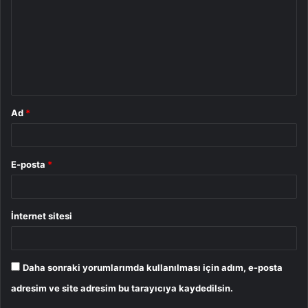
r
u
m
*
Ad
*
E-posta
*
İnternet sitesi
Daha sonraki yorumlarımda kullanılması için adım, e-posta
adresim ve site adresim bu tarayıcıya kaydedilsin.