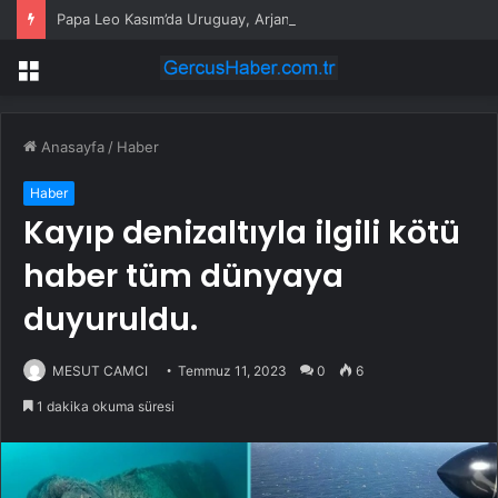
Papa Leo Kasım’da Uruguay, Arjantin ve Peru’yu ziyaret edecek
Menü
Anasayfa
/
Haber
Haber
Kayıp denizaltıyla ilgili kötü
haber tüm dünyaya
duyuruldu.
MESUT CAMCI
Temmuz 11, 2023
0
6
1 dakika okuma süresi