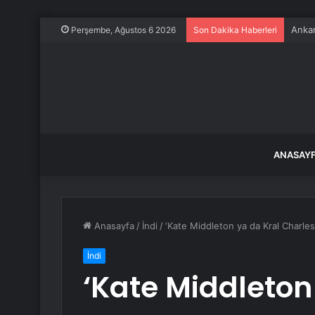
Papa 
Perşembe, Ağustos 6 2026
Son Dakika Haberleri
ANASAY
Anasayfa
/
İndi
/
‘Kate Middleton ya da Kral Charles ö
İndi
‘Kate Middleton