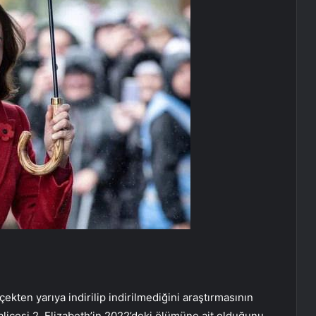
ekten yarıya indirilip indirilmediğini araştırmasının
liçesi 2. Elizabeth’in 2022’deki ölümüne ait olduğunu