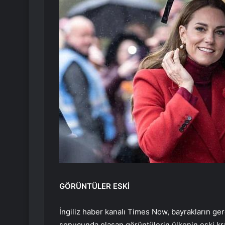
GÖRÜNTÜLER ESKİ
İngiliz haber kanalı Times Now, bayrakların gerç
sonucunda olaşan görüntülerin ülkenin eski kra