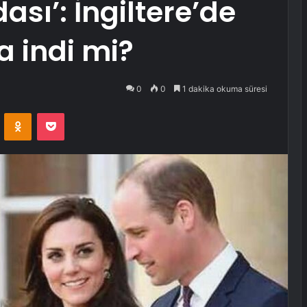
ası’: İngiltere’de
a indi mi?
0
0
1 dakika okuma süresi
VKontakte
Odnoklassniki
Pocket