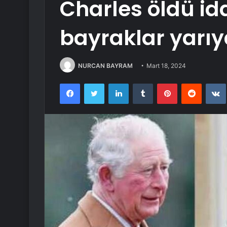
Charles öldü idd
bayraklar yarıy
NURCAN BAYRAM
Mart 18, 2024
Facebook
Twitter
LinkedIn
Tumblr
Pinterest
Reddit