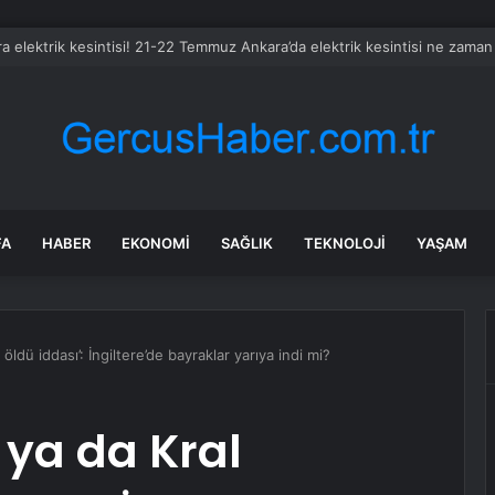
Leo Kasım’da Uruguay, Arjantin ve Peru’yu ziyaret edecek
FA
HABER
EKONOMI
SAĞLIK
TEKNOLOJI
YAŞAM
ldü iddası’: İngiltere’de bayraklar yarıya indi mi?
 ya da Kral