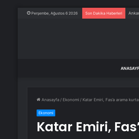
Ankar
Perşembe, Ağustos 6 2026
Son Dakika Haberleri
ANASAY
Anasayfa
/
Ekonomi
/
Katar Emiri, Fas’a arama kur
Ekonomi
Katar Emiri, Fa