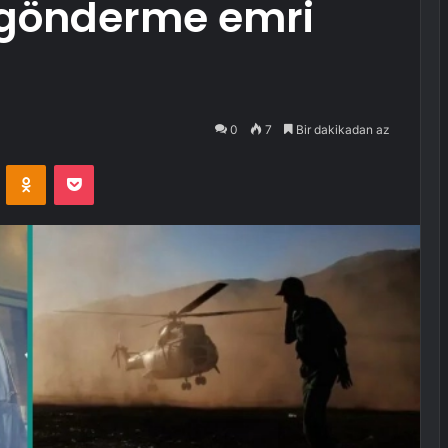
 gönderme emri
0
7
Bir dakikadan az
VKontakte
Odnoklassniki
Pocket