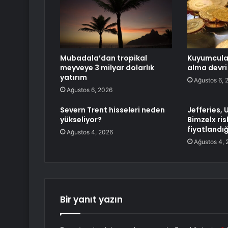
Mubadala’dan tropikal
Kuyumcula
meyveye 3 milyar dolarlık
alma devri 
yatırım
Ağustos 6, 
Ağustos 6, 2026
Severn Trent hisseleri neden
Jefferies, 
yükseliyor?
Bimzelx ris
fiyatlandığı
Ağustos 4, 2026
Ağustos 4, 
Bir yanıt yazın