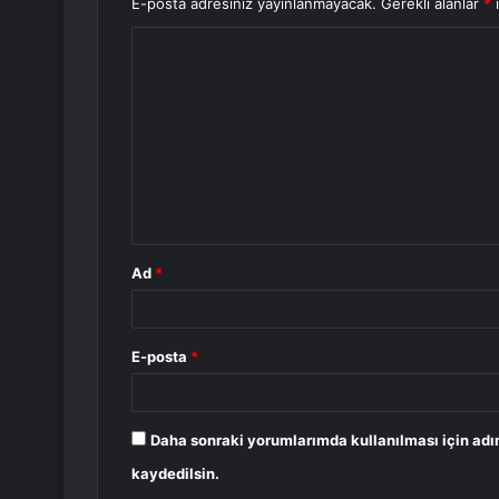
E-posta adresiniz yayınlanmayacak.
Gerekli alanlar
*
i
Y
o
r
u
m
*
Ad
*
E-posta
*
Daha sonraki yorumlarımda kullanılması için adı
kaydedilsin.