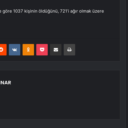
e göre 1037 kişinin öldüğünü, 721’i ağır olmak üzere
erest
Reddit
VKontakte
Odnoklassniki
Pocket
E-Posta ile paylaş
Yazdır
INAR