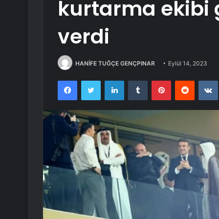
kurtarma ekibi
verdi
HANİFE TUĞÇE GENÇPINAR
Eylül 14, 2023
Facebook
Twitter
LinkedIn
Tumblr
Pinterest
Reddit