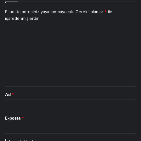
E-posta adresiniz yayınlanmayacak.
Gerekli alanlar
*
ile
işaretlenmişlerdir
Y
o
r
u
m
*
Ad
*
E-posta
*