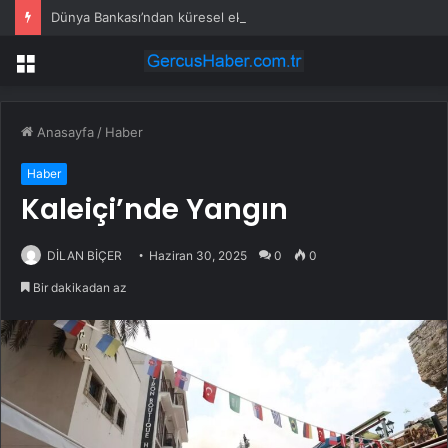
Dünya Bankası’ndan küresel ekonomik kriz uyarısı
Menü
Anasayfa
/
Haber
Haber
Kaleiçi’nde Yangın
DİLAN BİÇER
Haziran 30, 2025
0
0
Bir dakikadan az