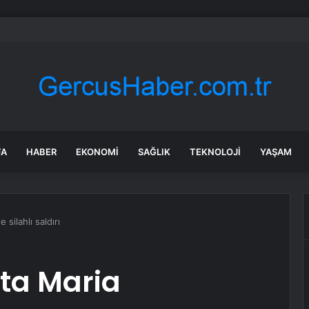
rChef şampiyonu Eren’in cenazesinde duygusal anlar: Annesi güçlükle a
FA
HABER
EKONOMI
SAĞLIK
TEKNOLOJI
YAŞAM
 silahlı saldırı
ta Maria