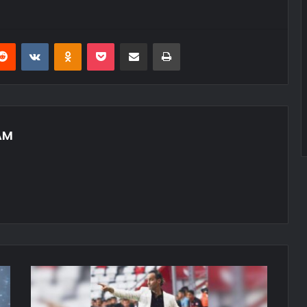
erest
Reddit
VKontakte
Odnoklassniki
Pocket
E-Posta ile paylaş
Yazdır
AM