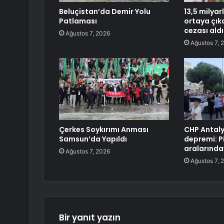
Beluçistan’da Demir Yolu
13,5 milyar
Patlaması
ortaya çıkar
cezası aldı
Ağustos 7, 2026
Ağustos 7, 
Çerkes Soykırımı Anması
CHP Antaly
Samsun’da Yapıldı
depremi: P
aralarında
Ağustos 7, 2026
Ağustos 7, 
Bir yanıt yazın