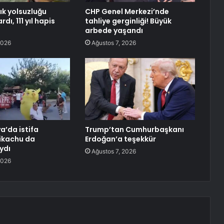
lık yolsuzluğu
CHP Genel Merkezi’nde
dı, 111 yıl hapis
tahliye gerginliği! Büyük
arbede yaşandı
2026
Ağustos 7, 2026
a’da istifa
Trump’tan Cumhurbaşkanı
ikachu da
Erdoğan’a teşekkür
ydı
Ağustos 7, 2026
2026