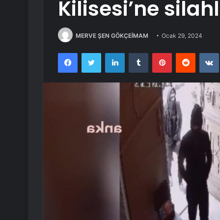
Kilisesi’ne silahl
MERVE ŞEN GÖKÇEİMAM
Ocak 29, 2024
Facebook
Twitter
LinkedIn
Tumblr
Pinterest
Reddit