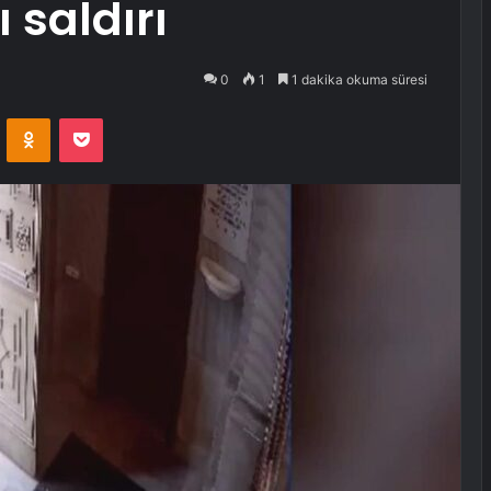
ı saldırı
0
1
1 dakika okuma süresi
VKontakte
Odnoklassniki
Pocket