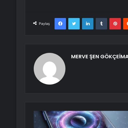
Facebook
Twitter
LinkedIn
Tumblr
Pint
Paylaş
MERVE ŞEN GÖKÇEİM