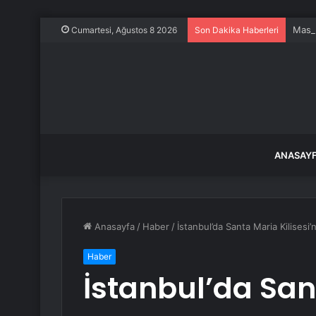
Maste
Cumartesi, Ağustos 8 2026
Son Dakika Haberleri
ANASAY
Anasayfa
/
Haber
/
İstanbul’da Santa Maria Kilisesi’ne
Haber
İstanbul’da San