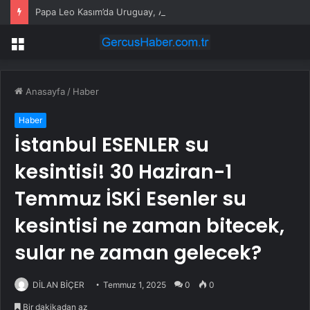
Papa Leo Kasım’da Uruguay, Arjantin ve Peru’yu ziyaret edecek
Menü
Anasayfa
/
Haber
Haber
İstanbul ESENLER su
kesintisi! 30 Haziran-1
Temmuz İSKİ Esenler su
kesintisi ne zaman bitecek,
sular ne zaman gelecek?
DİLAN BİÇER
Temmuz 1, 2025
0
0
Bir dakikadan az