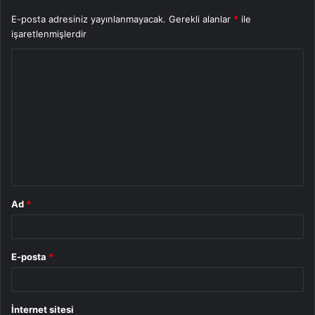
E-posta adresiniz yayınlanmayacak.
Gerekli alanlar
*
ile
işaretlenmişlerdir
Y
o
r
u
m
*
Ad
*
E-posta
*
İnternet sitesi