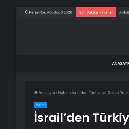
Papa 
Perşembe, Ağustos 6 2026
Son Dakika Haberleri
ANASAY
Anasayfa
/
Haber
/
İsrail’den Türkiye’ye Gazze Tepk
Haber
İsrail’den Türki