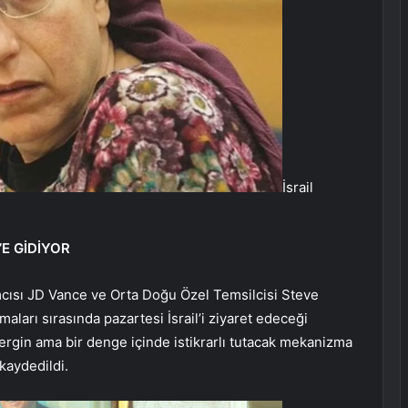
İsrail
’E GİDİYOR
ısı JD Vance ve Orta Doğu Özel Temsilcisi Steve
aları sırasında pazartesi İsrail’i ziyaret edeceği
i gergin ama bir denge içinde istikrarlı tutacak mekanizma
kaydedildi.