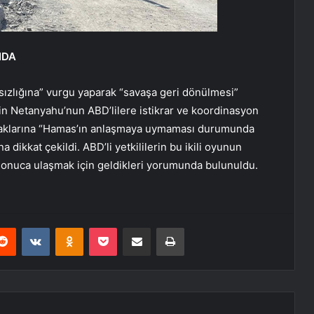
NDA
rısızlığına” vurgu yaparak “savaşa geri dönülmesi”
in Netanyahu’nun ABD’lilere istikrar ve koordinasyon
rtaklarına “Hamas’ın anlaşmaya uymaması durumunda
a dikkat çekildi. ABD’li yetkililerin bu ikili oyunun
 sonuca ulaşmak için geldikleri yorumunda bulunuldu.
erest
Reddit
VKontakte
Odnoklassniki
Pocket
E-Posta ile paylaş
Yazdır