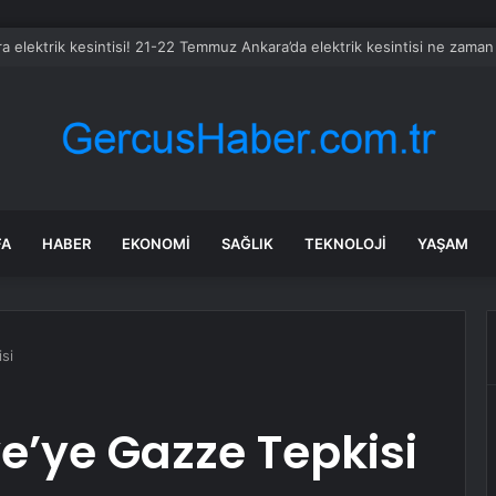
Leo Kasım’da Uruguay, Arjantin ve Peru’yu ziyaret edecek
FA
HABER
EKONOMI
SAĞLIK
TEKNOLOJI
YAŞAM
isi
ye’ye Gazze Tepkisi