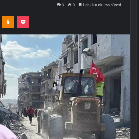
0
0
1 dakika okuma süresi
VKontakte
Odnoklassniki
Pocket