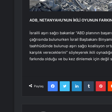
ADB, NETANYAHU’NUN İKİLİ OYUNUN FARKI
İsrailli aşırı sağcı bakanlar “ABD planının başa
çağrısında bulunurken İsrail Başbakanı Binyam
taahhüdünde bulunup aşırı sağcı koalisyon o
karşılık vereceklerini” söyleyerek ikili oynadığın
farkında olduğu ve bu kez dinlemek için değil
Facebook
Twitter
LinkedIn
Tumblr
Pint
Paylaş