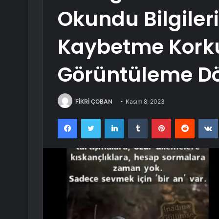
Okundu Bilgileri
Kaybetme Kork
Görüntüleme Dö
FİKRİ ÇOBAN
Kasım 8, 2023
Facebook
Twitter
LinkedIn
Tumblr
Pinterest
Reddit