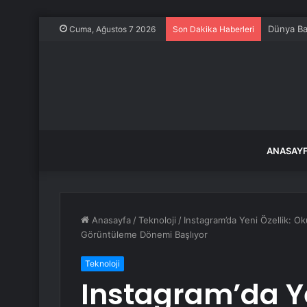
Dünya Ba
Cuma, Ağustos 7 2026
Son Dakika Haberleri
ANASAY
Anasayfa
/
Teknoloji
/
Instagram’da Yeni Özellik: O
Görüntüleme Dönemi Başlıyor
Teknoloji
Instagram’da Ye