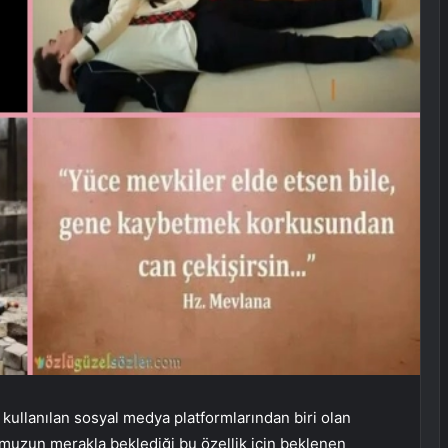
kullanılan sosyal medya platformlarından biri olan
ğumuzun merakla beklediği bu özellik için beklenen