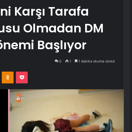
ni Karşı Tarafa
usu Olmadan DM
nemi Başlıyor
0
1
1 dakika okuma süresi
VKontakte
Odnoklassniki
Pocket