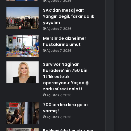
Ağustos 7, 2026
SAK’dan mesaj var;
Yangın değil, farkındalık
yayalım
Ağustos 7, 2026
Mersin’de alzheimer
hastalarına umut
Ağustos 7, 2026
Survivor Nagihan
Karadere’nin 750 bin
TL’lik estetik
operasyonu: Yaşadığı
zorlu süreci anlattı
Ağustos 7, 2026
700 bin lira kira geliri
varmış!
Ağustos 7, 2026
Balıkesir’de Uyuşturucu