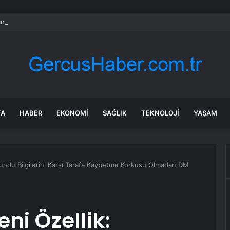
nkası’ndan küresel ekonomik kriz uyarısı
FA
HABER
EKONOMI
SAĞLIK
TEKNOLOJI
YAŞAM
kundu Bilgilerini Karşı Tarafa Kaybetme Korkusu Olmadan DM
ni Özellik: