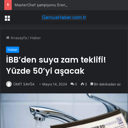
MasterChef şampiyonu Eren’in cenazesinde duygusal anlar: Annesi güçlükle ayakta durabildi
Menü
Anasayfa
/
Haber
Haber
İBB’den suya zam teklifi!
Yüzde 50’yi aşacak
ÜMİT SAVĞA
Mayıs 14, 2024
0
0
Bir dakikadan az