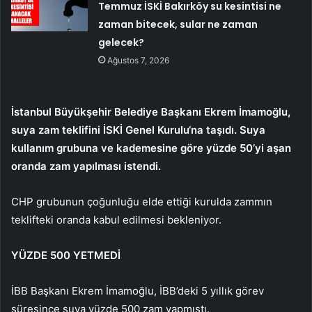
Temmuz İSKİ Bakırköy su kesintisi ne
zaman bitecek, sular ne zaman
gelecek?
Ağustos 7, 2026
İstanbul Büyükşehir Belediye Başkanı Ekrem İmamoğlu,
suya zam teklifini
İSKİ Genel Kurulu
‘na taşıdı. Suya
kullanım grubuna ve kademesine göre
yüzde 50’yi
aşan
oranda zam yapılması istendi.
CHP grubunun çoğunluğu elde ettiği kurulda zammın
teklifteki oranda kabul edilmesi bekleniyor.
YÜZDE 500 YETMEDİ
İBB Başkanı Ekrem İmamoğlu, İBB’deki 5 yıllık görev
süresince suya yüzde 500 zam yapmıştı.