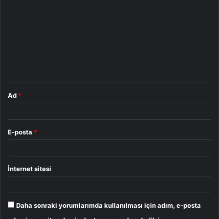
o
r
u
m
*
Ad
*
E-posta
*
İnternet sitesi
Daha sonraki yorumlarımda kullanılması için adım, e-posta